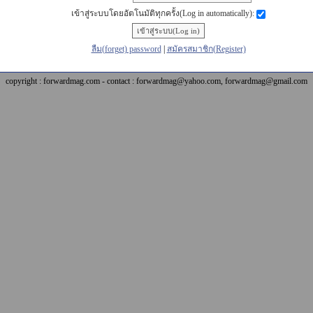
เข้าสู่ระบบโดยอัตโนมัติทุกครั้ง(Log in automatically):
ลืม(forget) password
|
สมัครสมาชิก(Register)
copyright : forwardmag.com - contact : forwardmag@yahoo.com, forwardmag@gmail.com