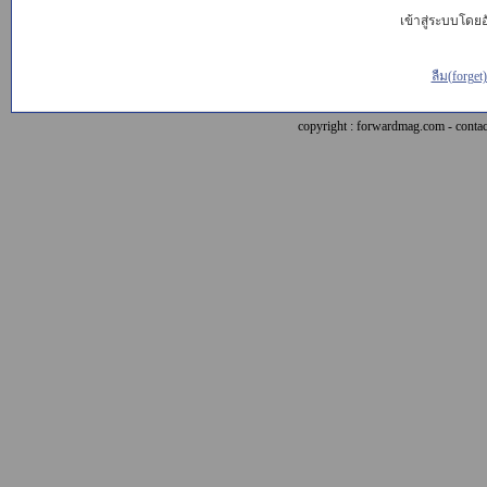
เข้าสู่ระบบโดยอั
ลืม(forget
copyright : forwardmag.com - con