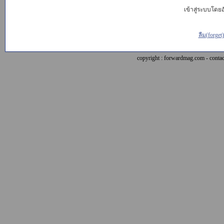
เข้าสู่ระบบโดยอั
ลืม(forget
copyright : forwardmag.com - con