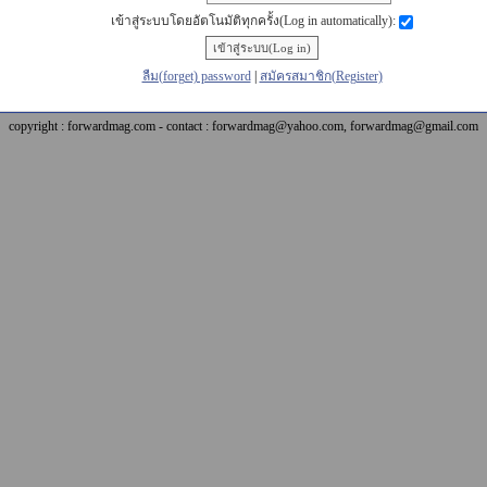
เข้าสู่ระบบโดยอัตโนมัติทุกครั้ง(Log in automatically):
ลืม(forget) password
|
สมัครสมาชิก(Register)
copyright : forwardmag.com - contact : forwardmag@yahoo.com, forwardmag@gmail.com