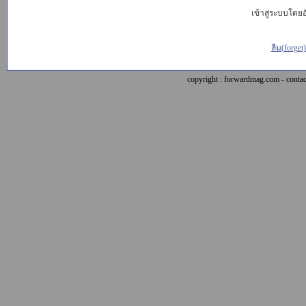
เข้าสู่ระบบโดยอั
ลืม(forget
copyright : forwardmag.com - con