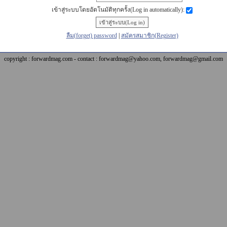
เข้าสู่ระบบโดยอัตโนมัติทุกครั้ง(Log in automatically):
ลืม(forget) password
|
สมัครสมาชิก(Register)
copyright : forwardmag.com - contact : forwardmag@yahoo.com, forwardmag@gmail.com