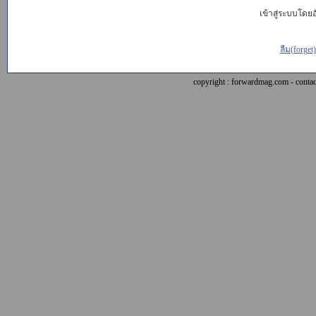
เข้าสู่ระบบโดยอั
ลืม(forget
copyright : forwardmag.com - con