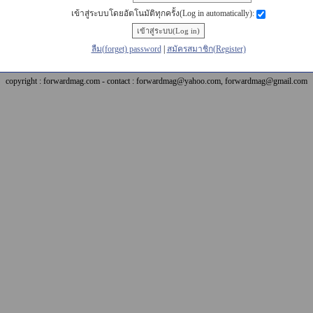
เข้าสู่ระบบโดยอัตโนมัติทุกครั้ง(Log in automatically):
ลืม(forget) password
|
สมัครสมาชิก(Register)
copyright : forwardmag.com - contact : forwardmag@yahoo.com, forwardmag@gmail.com