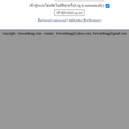
เข้าสู่ระบบโดยอัตโนมัติทุกครั้ง(Log in automatically):
ลืม(forget) password
|
สมัครสมาชิก(Register)
copyright : forwardmag.com - contact : forwardmag@yahoo.com, forwardmag@gmail.com