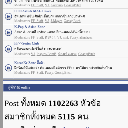
ข่าวฝาก ข่าวประชาสัมพันธ์ คอนเสิร์ตไม่ควรพลาด รวมไว้ที่นี่
Moderators
FF_Staff
,
VJ
,
Kodomo
,
GossipBitch
FF>>Artists MAG Cover
อัพเดทแฟชั่น ศิลปินขึ้นปกแมกกาซีนต่างประเทศ
Moderators
FF_Staff
,
VJ
,
J-Mayer
,
GossipBitch
K-Pop & Asian Zone
Asian & เกาหลี update แลกเปลี่ยนเพลง-MV-กรี๊ดสลบ
Moderators
FF_Staff
,
ทิวทิวา
,
VJ
,
nini
,
Pussy
,
alienlazer.
FF>>Series Club
คลับของคนรักซีรี่ยส์ ต่างประเทศ
Moderators
VJ
,
Inspirit-BomB
,
น้องเห็ดเผาะ
,
GossipBitch
KaraoKe Zone ลั้ลล้า
ฝึกร้องให้แจ่มเจ๋ง คัดเพลงสไตล์ชาว FF>> มาให้แหกปากกันลั่นบ้าน
Moderators
FF_Staff
,
Pussy
,
GossipBitch
ผู้ที่กำลัง online
Post ทั้งหมด
1102263
หัวข้อ
สมาชิกทั้งหมด
5115
คน