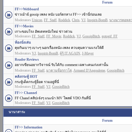
Forum
FF>>Webboard
ข่าวเม้าธ์ gossip เพลง หนัง บอร์ดกลาง FF>> เข้านี่ก่อนเลย
Moderators
Unicon
,
FF_Staff
,
Roddick
,
Chris
,
VJ
,
Inspirit-BomB
,
นางมารหอหล
FF>>Movies
เกาะขอบโรง อัพเดทหนังใหม่ ข่าวด่วน
Moderators
FF_Staff
,
FF_Movie
,
Roddick
,
VJ
,
GossipBitch
,
gotogif_FF
ห้องนั่งเล่น
คุยกันเบาๆ เบาะๆ นอกเรื่องหนัง-เพลง ควบคุมความแรงให้ดี
Moderators
VJ
,
Inspirit-BomB
,
ผู้รู้ IT AGAIN
,
J-Mayer
Reader Reviews
อยากเขียนอยากวิจารณ์ รับได้กับ comment เฉพาะคนเก่งเท่านั้น
Moderators
FF_Staff
,
มาดามจ๊อกกาโล่
,
Armand D'Angouleme
,
GossipBitch
คลังกระทู้ HOT
กระทู้เด็ดกระทู้ฮ็อต รวมอยู่ที่นี่
Moderators
FF_Staff
,
VJ
,
GossipBitch
FF>> Channel
FF Chanel คลิปเจ๋งๆ แนะนำ MV โพสต์ VDO กันที่นี่
Moderators
FF_Staff
,
VJ
,
GossipBitch
นานาสาระ
Forum
FF>> Information