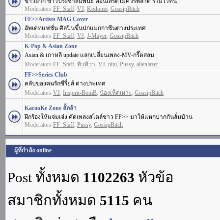
ข่าวฝาก ข่าวประชาสัมพันธ์ คอนเสิร์ตไม่ควรพลาด รวมไว้ที่นี่
Moderators
FF_Staff
,
VJ
,
Kodomo
,
GossipBitch
FF>>Artists MAG Cover
อัพเดทแฟชั่น ศิลปินขึ้นปกแมกกาซีนต่างประเทศ
Moderators
FF_Staff
,
VJ
,
J-Mayer
,
GossipBitch
K-Pop & Asian Zone
Asian & เกาหลี update แลกเปลี่ยนเพลง-MV-กรี๊ดสลบ
Moderators
FF_Staff
,
ทิวทิวา
,
VJ
,
nini
,
Pussy
,
alienlazer.
FF>>Series Club
คลับของคนรักซีรี่ยส์ ต่างประเทศ
Moderators
VJ
,
Inspirit-BomB
,
น้องเห็ดเผาะ
,
GossipBitch
KaraoKe Zone ลั้ลล้า
ฝึกร้องให้แจ่มเจ๋ง คัดเพลงสไตล์ชาว FF>> มาให้แหกปากกันลั่นบ้าน
Moderators
FF_Staff
,
Pussy
,
GossipBitch
ผู้ที่กำลัง online
Post ทั้งหมด
1102263
หัวข้อ
สมาชิกทั้งหมด
5115
คน