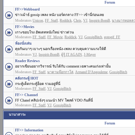
Forum
FF>>Webboard
ข่าวเม้าธ์ gossip เพลง หนัง บอร์ดกลาง FF>> เข้านี่ก่อนเลย
Moderators
Unicon
,
FF_Staff
,
Roddick
,
Chris
,
VJ
,
Inspirit-BomB
,
นางมารหอหล
FF>>Movies
เกาะขอบโรง อัพเดทหนังใหม่ ข่าวด่วน
Moderators
FF_Staff
,
FF_Movie
,
Roddick
,
VJ
,
GossipBitch
,
gotogif_FF
ห้องนั่งเล่น
คุยกันเบาๆ เบาะๆ นอกเรื่องหนัง-เพลง ควบคุมความแรงให้ดี
Moderators
VJ
,
Inspirit-BomB
,
ผู้รู้ IT AGAIN
,
J-Mayer
Reader Reviews
อยากเขียนอยากวิจารณ์ รับได้กับ comment เฉพาะคนเก่งเท่านั้น
Moderators
FF_Staff
,
มาดามจ๊อกกาโล่
,
Armand D'Angouleme
,
GossipBitch
คลังกระทู้ HOT
กระทู้เด็ดกระทู้ฮ็อต รวมอยู่ที่นี่
Moderators
FF_Staff
,
VJ
,
GossipBitch
FF>> Channel
FF Chanel คลิปเจ๋งๆ แนะนำ MV โพสต์ VDO กันที่นี่
Moderators
FF_Staff
,
VJ
,
GossipBitch
นานาสาระ
Forum
FF>> Information