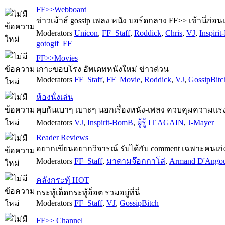
FF>>Webboard
ข่าวเม้าธ์ gossip เพลง หนัง บอร์ดกลาง FF>> เข้านี่ก่อน
Moderators
Unicon
,
FF_Staff
,
Roddick
,
Chris
,
VJ
,
Inspiri
gotogif_FF
FF>>Movies
เกาะขอบโรง อัพเดทหนังใหม่ ข่าวด่วน
Moderators
FF_Staff
,
FF_Movie
,
Roddick
,
VJ
,
GossipBitc
ห้องนั่งเล่น
คุยกันเบาๆ เบาะๆ นอกเรื่องหนัง-เพลง ควบคุมความแรง
Moderators
VJ
,
Inspirit-BomB
,
ผู้รู้ IT AGAIN
,
J-Mayer
Reader Reviews
อยากเขียนอยากวิจารณ์ รับได้กับ comment เฉพาะคนเก่งเ
Moderators
FF_Staff
,
มาดามจ๊อกกาโล่
,
Armand D'Ango
คลังกระทู้ HOT
กระทู้เด็ดกระทู้ฮ็อต รวมอยู่ที่นี่
Moderators
FF_Staff
,
VJ
,
GossipBitch
FF>> Channel