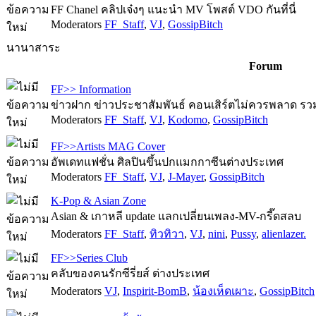
FF Chanel คลิปเจ๋งๆ แนะนำ MV โพสต์ VDO กันที่นี่
Moderators
FF_Staff
,
VJ
,
GossipBitch
นานาสาระ
Forum
FF>> Information
ข่าวฝาก ข่าวประชาสัมพันธ์ คอนเสิร์ตไม่ควรพลาด รวมไว
Moderators
FF_Staff
,
VJ
,
Kodomo
,
GossipBitch
FF>>Artists MAG Cover
อัพเดทแฟชั่น ศิลปินขึ้นปกแมกกาซีนต่างประเทศ
Moderators
FF_Staff
,
VJ
,
J-Mayer
,
GossipBitch
K-Pop & Asian Zone
Asian & เกาหลี update แลกเปลี่ยนเพลง-MV-กรี๊ดสลบ
Moderators
FF_Staff
,
ทิวทิวา
,
VJ
,
nini
,
Pussy
,
alienlazer.
FF>>Series Club
คลับของคนรักซีรี่ยส์ ต่างประเทศ
Moderators
VJ
,
Inspirit-BomB
,
น้องเห็ดเผาะ
,
GossipBitch