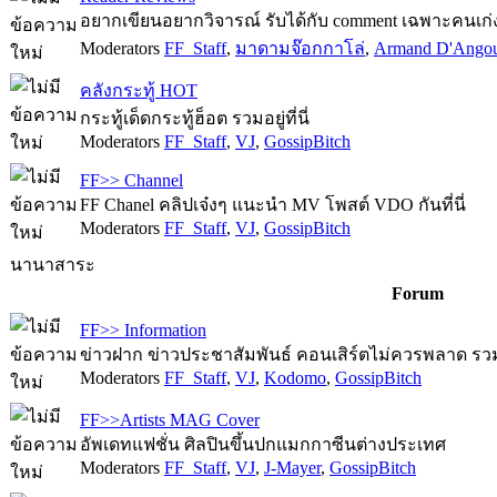
อยากเขียนอยากวิจารณ์ รับได้กับ comment เฉพาะคนเก่งเ
Moderators
FF_Staff
,
มาดามจ๊อกกาโล่
,
Armand D'Ango
คลังกระทู้ HOT
กระทู้เด็ดกระทู้ฮ็อต รวมอยู่ที่นี่
Moderators
FF_Staff
,
VJ
,
GossipBitch
FF>> Channel
FF Chanel คลิปเจ๋งๆ แนะนำ MV โพสต์ VDO กันที่นี่
Moderators
FF_Staff
,
VJ
,
GossipBitch
นานาสาระ
Forum
FF>> Information
ข่าวฝาก ข่าวประชาสัมพันธ์ คอนเสิร์ตไม่ควรพลาด รวมไว
Moderators
FF_Staff
,
VJ
,
Kodomo
,
GossipBitch
FF>>Artists MAG Cover
อัพเดทแฟชั่น ศิลปินขึ้นปกแมกกาซีนต่างประเทศ
Moderators
FF_Staff
,
VJ
,
J-Mayer
,
GossipBitch