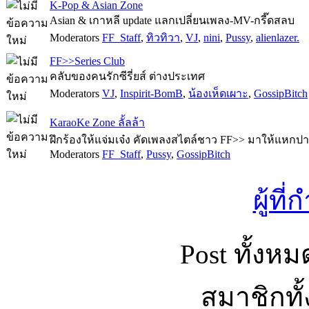
K-Pop & Asian Zone
Asian & เกาหลี update แลกเปลี่ยนเพลง-MV-กรี๊ดสลบ
Moderators
FF_Staff
,
ทิวทิวา
,
VJ
,
nini
,
Pussy
,
alienlazer.
FF>>Series Club
คลับของคนรักซีรี่ยส์ ต่างประเทศ
Moderators
VJ
,
Inspirit-BomB
,
น้องเห็ดเผาะ
,
GossipBitch
KaraoKe Zone ลั้ลล้า
ฝึกร้องให้แจ่มเจ๋ง คัดเพลงสไตล์ชาว FF>> มาให้แหกปา
Moderators
FF_Staff
,
Pussy
,
GossipBitch
ผู้ที
Post ทั้งห
สมาชิกทั