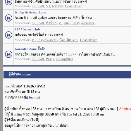
อัพเดทแฟชั่น ศิลปินขึ้นปกแมกกาซีนต่างประเทศ
Moderators
FF_Staff
,
VJ
,
J-Mayer
,
GossipBitch
K-Pop & Asian Zone
Asian & เกาหลี update แลกเปลี่ยนเพลง-MV-กรี๊ดสลบ
Moderators
FF_Staff
,
ทิวทิวา
,
VJ
,
nini
,
Pussy
,
alienlazer.
FF>>Series Club
คลับของคนรักซีรี่ยส์ ต่างประเทศ
Moderators
VJ
,
Inspirit-BomB
,
น้องเห็ดเผาะ
,
GossipBitch
KaraoKe Zone ลั้ลล้า
ฝึกร้องให้แจ่มเจ๋ง คัดเพลงสไตล์ชาว FF>> มาให้แหกปากกันลั่นบ้าน
Moderators
FF_Staff
,
Pussy
,
GossipBitch
ผู้ที่กำลัง online
Post ทั้งหมด
1102263
หัวข้อ
สมาชิกทั้งหมด
5115
คน
สมาชิกล่าสุดคือ
bennoii
ผู้ที่ online ทั้งหมด
158
คน :: ลงทะเบียน 0 คน, ซ่อน 0 คน และ 158 ผู้เยี่ยมชม [
Administ
มีผู้ใช้ online พร้อมกันสูงสุด
30558
คน เมื่อ Tue Jul 21, 2026 10:58 am
ผู้ใช้ที่ลงทะเบียน: (ไม่มี)
ข้อมูลนี้เป็นการทำงานล่าสุดเมื่อ 5 นาทีก่อน