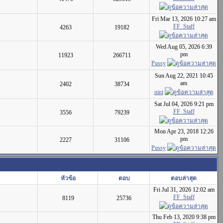
Fri Mar 13, 2026 10:27 am
FF_Staff
4263
19182
Wed Aug 05, 2026 6:39
pm
11923
266711
Pussy
Sun Aug 22, 2021 10:45
am
2402
38734
nini
Sat Jul 04, 2026 9:21 pm
FF_Staff
3556
79239
Mon Apr 23, 2018 12:26
pm
2227
31106
Pussy
หัวข้อ
ตอบ
ตอบล่าสุด
Fri Jul 31, 2026 12:02 am
FF_Staff
8119
25736
Thu Feb 13, 2020 9:38 pm