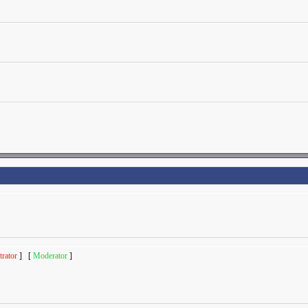
rator
] [
Moderator
]