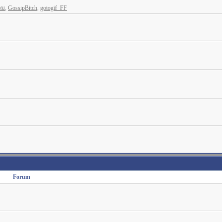
วม
,
GossipBitch
,
gotogif_FF
Forum