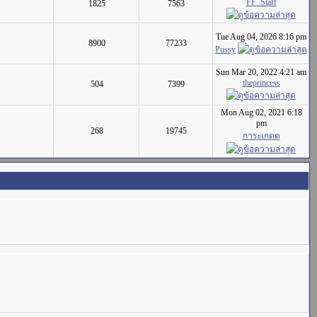
FF_Staff
1825
7563
Tue Aug 04, 2026 8:16 pm
8900
77233
Pussy
Sun Mar 20, 2022 4:21 am
theprincess
504
7399
Mon Aug 02, 2021 6:18
pm
268
19745
การะเกดด