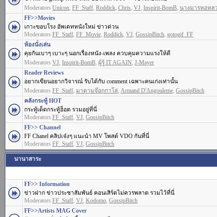
Moderators
Unicon
,
FF_Staff
,
Roddick
,
Chris
,
VJ
,
Inspirit-BomB
,
นางมารหอหล
FF>>Movies
เกาะขอบโรง อัพเดทหนังใหม่ ข่าวด่วน
Moderators
FF_Staff
,
FF_Movie
,
Roddick
,
VJ
,
GossipBitch
,
gotogif_FF
ห้องนั่งเล่น
คุยกันเบาๆ เบาะๆ นอกเรื่องหนัง-เพลง ควบคุมความแรงให้ดี
Moderators
VJ
,
Inspirit-BomB
,
ผู้รู้ IT AGAIN
,
J-Mayer
Reader Reviews
อยากเขียนอยากวิจารณ์ รับได้กับ comment เฉพาะคนเก่งเท่านั้น
Moderators
FF_Staff
,
มาดามจ๊อกกาโล่
,
Armand D'Angouleme
,
GossipBitch
คลังกระทู้ HOT
กระทู้เด็ดกระทู้ฮ็อต รวมอยู่ที่นี่
Moderators
FF_Staff
,
VJ
,
GossipBitch
FF>> Channel
FF Chanel คลิปเจ๋งๆ แนะนำ MV โพสต์ VDO กันที่นี่
Moderators
FF_Staff
,
VJ
,
GossipBitch
นานาสาระ
FF>> Information
ข่าวฝาก ข่าวประชาสัมพันธ์ คอนเสิร์ตไม่ควรพลาด รวมไว้ที่นี่
Moderators
FF_Staff
,
VJ
,
Kodomo
,
GossipBitch
FF>>Artists MAG Cover