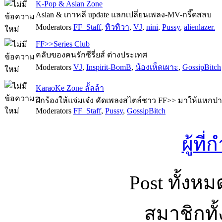
K-Pop & Asian Zone
Asian & เกาหลี update แลกเปลี่ยนเพลง-MV-กรี๊ดสลบ
Moderators
FF_Staff
,
ทิวทิวา
,
VJ
,
nini
,
Pussy
,
alienlazer.
FF>>Series Club
คลับของคนรักซีรี่ยส์ ต่างประเทศ
Moderators
VJ
,
Inspirit-BomB
,
น้องเห็ดเผาะ
,
GossipBitch
KaraoKe Zone ลั้ลล้า
ฝึกร้องให้แจ่มเจ๋ง คัดเพลงสไตล์ชาว FF>> มาให้แหกปา
Moderators
FF_Staff
,
Pussy
,
GossipBitch
ผู้ที
Post ทั้งห
สมาชิกทั