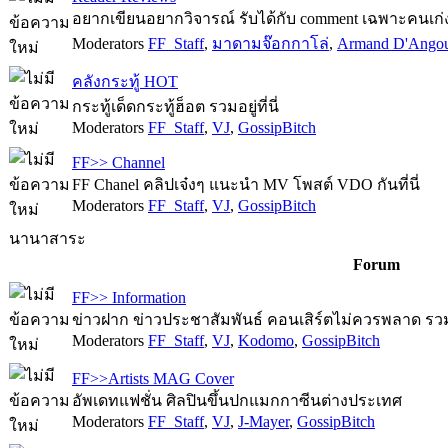
อยากเขียนอยากวิจารณ์ รับได้กับ comment เฉพาะคนเก่งเ
Moderators
FF_Staff
,
มาดามจ๊อกกาโล่
,
Armand D'Ango
คลังกระทู้ HOT
กระทู้เด็ดกระทู้ฮ็อต รวมอยู่ที่นี่
Moderators
FF_Staff
,
VJ
,
GossipBitch
FF>> Channel
FF Chanel คลิปเจ๋งๆ แนะนำ MV โพสต์ VDO กันที่นี่
Moderators
FF_Staff
,
VJ
,
GossipBitch
นานาสาระ
Forum
FF>> Information
ข่าวฝาก ข่าวประชาสัมพันธ์ คอนเสิร์ตไม่ควรพลาด รวมไว
Moderators
FF_Staff
,
VJ
,
Kodomo
,
GossipBitch
FF>>Artists MAG Cover
อัพเดทแฟชั่น ศิลปินขึ้นปกแมกกาซีนต่างประเทศ
Moderators
FF_Staff
,
VJ
,
J-Mayer
,
GossipBitch