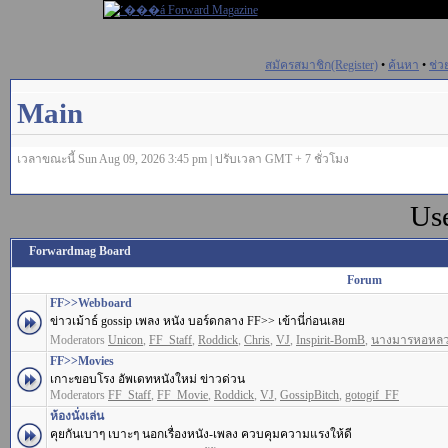
สมัครสมาชิก(Register)
•
ค้นหา
•
ช่ว
Main
เวลาขณะนี้ Sun Aug 09, 2026 3:45 pm | ปรับเวลา GMT + 7 ชั่วโมง
Us
Forwardmag Board
Forum
FF>>Webboard
ข่าวเม้าธ์ gossip เพลง หนัง บอร์ดกลาง FF>> เข้านี่ก่อนเลย
Moderators
Unicon
,
FF_Staff
,
Roddick
,
Chris
,
VJ
,
Inspirit-BomB
,
นางมารหอหล
FF>>Movies
เกาะขอบโรง อัพเดทหนังใหม่ ข่าวด่วน
Moderators
FF_Staff
,
FF_Movie
,
Roddick
,
VJ
,
GossipBitch
,
gotogif_FF
ห้องนั่งเล่น
คุยกันเบาๆ เบาะๆ นอกเรื่องหนัง-เพลง ควบคุมความแรงให้ดี