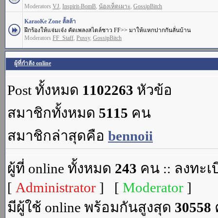
Moderators
VJ
,
Inspirit-BomB
,
น้องเห็ดเผาะ
,
GossipBitch
KaraoKe Zone ลั้ลล้า
ฝึกร้องให้แจ่มเจ๋ง คัดเพลงสไตล์ชาว FF>> มาให้แหกปากกันลั่นบ้าน
Moderators
FF_Staff
,
Pussy
,
GossipBitch
ผู้ที่กำลัง online
Post ทั้งหมด
1102263
หัวข้อ
สมาชิกทั้งหมด
5115
คน
สมาชิกล่าสุดคือ
bennoii
ผู้ที่ online ทั้งหมด
243
คน :: ลงทะเบ
[
Administrator
] [
Moderator
]
มีผู้ใช้ online พร้อมกันสูงสุด
30558
ค