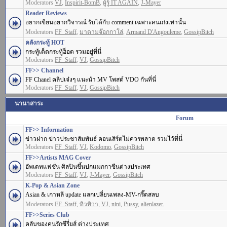
Moderators
VJ
,
Inspirit-BomB
,
ผู้รู้ IT AGAIN
,
J-Mayer
Reader Reviews
อยากเขียนอยากวิจารณ์ รับได้กับ comment เฉพาะคนเก่งเท่านั้น
Moderators
FF_Staff
,
มาดามจ๊อกกาโล่
,
Armand D'Angouleme
,
GossipBitch
คลังกระทู้ HOT
กระทู้เด็ดกระทู้ฮ็อต รวมอยู่ที่นี่
Moderators
FF_Staff
,
VJ
,
GossipBitch
FF>> Channel
FF Chanel คลิปเจ๋งๆ แนะนำ MV โพสต์ VDO กันที่นี่
Moderators
FF_Staff
,
VJ
,
GossipBitch
นานาสาระ
Forum
FF>> Information
ข่าวฝาก ข่าวประชาสัมพันธ์ คอนเสิร์ตไม่ควรพลาด รวมไว้ที่นี่
Moderators
FF_Staff
,
VJ
,
Kodomo
,
GossipBitch
FF>>Artists MAG Cover
อัพเดทแฟชั่น ศิลปินขึ้นปกแมกกาซีนต่างประเทศ
Moderators
FF_Staff
,
VJ
,
J-Mayer
,
GossipBitch
K-Pop & Asian Zone
Asian & เกาหลี update แลกเปลี่ยนเพลง-MV-กรี๊ดสลบ
Moderators
FF_Staff
,
ทิวทิวา
,
VJ
,
nini
,
Pussy
,
alienlazer.
FF>>Series Club
คลับของคนรักซีรี่ยส์ ต่างประเทศ