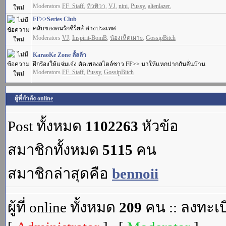
Moderators
FF_Staff
,
ทิวทิวา
,
VJ
,
nini
,
Pussy
,
alienlazer.
FF>>Series Club
คลับของคนรักซีรี่ยส์ ต่างประเทศ
Moderators
VJ
,
Inspirit-BomB
,
น้องเห็ดเผาะ
,
GossipBitch
KaraoKe Zone ลั้ลล้า
ฝึกร้องให้แจ่มเจ๋ง คัดเพลงสไตล์ชาว FF>> มาให้แหกปากกันลั่นบ้าน
Moderators
FF_Staff
,
Pussy
,
GossipBitch
ผู้ที่กำลัง online
Post ทั้งหมด
1102263
หัวข้อ
สมาชิกทั้งหมด
5115
คน
สมาชิกล่าสุดคือ
bennoii
ผู้ที่ online ทั้งหมด
209
คน :: ลงทะเบ