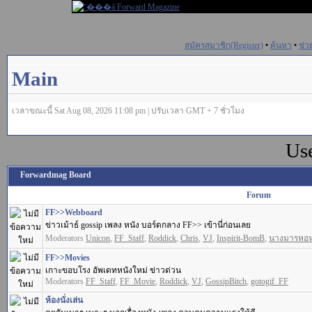
สมัครสมาชิก(Register)
•
ค้นหา
•
ช่ว
Main
เวลาขณะนี้ Sat Aug 08, 2026 11:08 pm | ปรับเวลา GMT + 7 ชั่วโมง
Us
Forwardmag Board
Forum
FF>>Webboard
ข่าวเม้าธ์ gossip เพลง หนัง บอร์ดกลาง FF>> เข้านี่ก่อนเลย
Moderators
Unicon
,
FF_Staff
,
Roddick
,
Chris
,
VJ
,
Inspirit-BomB
,
นางมารหอ
FF>>Movies
เกาะขอบโรง อัพเดทหนังใหม่ ข่าวด่วน
Moderators
FF_Staff
,
FF_Movie
,
Roddick
,
VJ
,
GossipBitch
,
gotogif_FF
ห้องนั่งเล่น