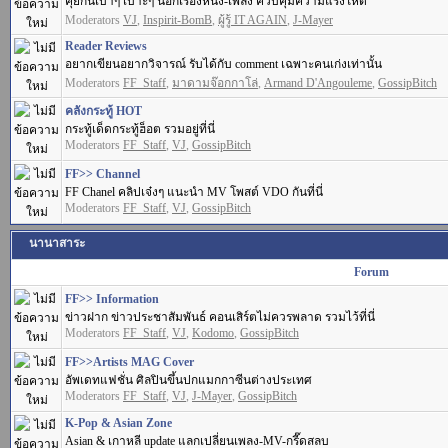
คุยกันเบาๆ เบาะๆ นอกเรื่องหนัง-เพลง ควบคุมความแรงให้ดี
Moderators
VJ
,
Inspirit-BomB
,
ผู้รู้ IT AGAIN
,
J-Mayer
Reader Reviews
อยากเขียนอยากวิจารณ์ รับได้กับ comment เฉพาะคนเก่งเท่านั้น
Moderators
FF_Staff
,
มาดามจ๊อกกาโล่
,
Armand D'Angouleme
,
GossipBitch
คลังกระทู้ HOT
กระทู้เด็ดกระทู้ฮ็อต รวมอยู่ที่นี่
Moderators
FF_Staff
,
VJ
,
GossipBitch
FF>> Channel
FF Chanel คลิปเจ๋งๆ แนะนำ MV โพสต์ VDO กันที่นี่
Moderators
FF_Staff
,
VJ
,
GossipBitch
นานาสาระ
Forum
FF>> Information
ข่าวฝาก ข่าวประชาสัมพันธ์ คอนเสิร์ตไม่ควรพลาด รวมไว้ที่นี่
Moderators
FF_Staff
,
VJ
,
Kodomo
,
GossipBitch
FF>>Artists MAG Cover
อัพเดทแฟชั่น ศิลปินขึ้นปกแมกกาซีนต่างประเทศ
Moderators
FF_Staff
,
VJ
,
J-Mayer
,
GossipBitch
K-Pop & Asian Zone
Asian & เกาหลี update แลกเปลี่ยนเพลง-MV-กรี๊ดสลบ