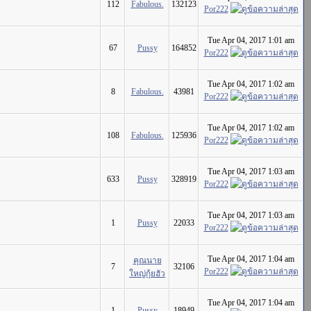
112
Fabulous.
132123
Por222
Tue Apr 04, 2017 1:01 am
67
Pussy
164852
Por222
Tue Apr 04, 2017 1:02 am
8
Fabulous.
43981
Por222
Tue Apr 04, 2017 1:02 am
108
Fabulous.
125936
Por222
Tue Apr 04, 2017 1:03 am
633
Pussy
328919
Por222
Tue Apr 04, 2017 1:03 am
1
Pussy
22033
Por222
Tue Apr 04, 2017 1:04 am
คุณนาย
7
32106
Por222
ใหญ่กุ้ยฮัว
Tue Apr 04, 2017 1:04 am
1
Pussy
18949