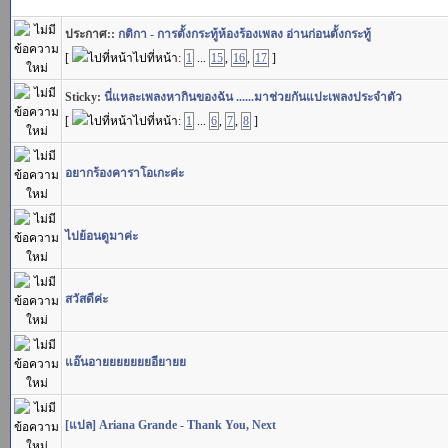
ประกาศ::
กติกา - การตั้งกระทู้ห้องร้องเพลง อ่านก่อนตั้งกระทู้
[
ไปที่หน้า:
1
...
15
,
16
,
17
]
Sticky:
นี่แหละเพลงหากินของฉัน ......มาช่วยกันแปะเพลงประจำตัว
[
ไปที่หน้า:
1
...
6
,
7
,
8
]
อยากร้องคาราโอเกะค่ะ
ไปย้อนดูมาค่ะ
สวัสดีค่ะ
แอ๊นอายยยยยยยอียายย
[แปล] Ariana Grande - Thank You, Next