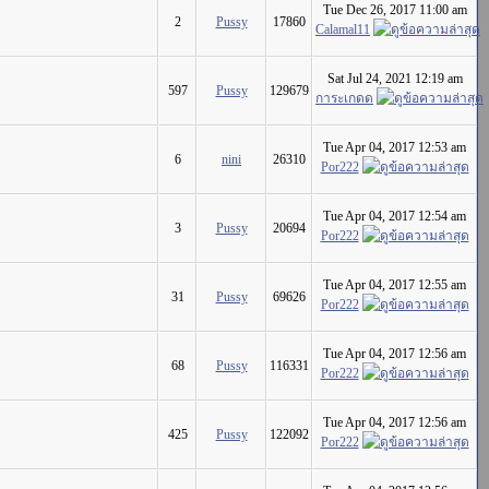
Tue Dec 26, 2017 11:00 am
2
Pussy
17860
Calamal11
Sat Jul 24, 2021 12:19 am
597
Pussy
129679
การะเกดด
Tue Apr 04, 2017 12:53 am
6
nini
26310
Por222
Tue Apr 04, 2017 12:54 am
3
Pussy
20694
Por222
Tue Apr 04, 2017 12:55 am
31
Pussy
69626
Por222
Tue Apr 04, 2017 12:56 am
68
Pussy
116331
Por222
Tue Apr 04, 2017 12:56 am
425
Pussy
122092
Por222