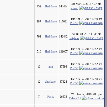
Sat Mar 10, 2018 4:37 pm
752
HerMione
144484
pomoo
Tue Apr 04, 2017 12:49 am
187
HerMione
117091
Por222
Sat Jul 08, 2017 11:38 am
791
HerMione
142442
vaiybora
Tue Apr 04, 2017 12:52 am
516
HerMione
131067
Por222
Tue Apr 04, 2017 12:52 am
10
nini
37586
Por222
Tue Apr 04, 2017 12:50 am
12
alienlazer.
37824
Por222
Wed Jan 17, 2018 3:00 pm
7
Pussy
26575
Calamal11