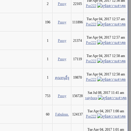
Tue Apr 04, 2017 12:56 am
2
Pussy
22105
Por222
Tue Apr 04, 2017 12:57 am
196
Pussy
111896
Por222
Tue Apr 04, 2017 12:57 am
1
Pussy
21374
Por222
Tue Apr 04, 2017 12:58 am
1
Pussy
17119
Por222
Tue Apr 04, 2017 12:58 am
1
19870
คุณหนูอี้จู
Por222
Sat Jul 08, 2017 11:41 am
753
Pussy
156728
vaiybora
Tue Apr 04, 2017 1:00 am
60
Fabulous.
124137
Por222
Tue Apr 04, 2017 1:01 am