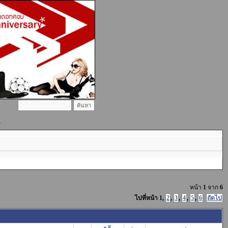
)
หน้า
1
จาก
6
ไปที่หน้า
1
,
2
,
3
,
4
,
5
,
6
ถัดไป