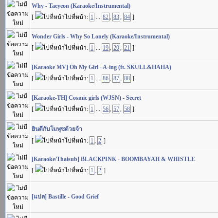
Why - Taeyeon (Karaoke/Instrumental)
[
ไปที่หน้า:
1
...
82
,
83
,
84
]
Wonder Girls - Why So Lonely (Karaoke/Instrumental)
[
ไปที่หน้า:
1
...
19
,
20
,
21
]
[Karaoke MV] Oh My Girl - A-ing (ft. SKULL&HAHA)
[
ไปที่หน้า:
1
...
86
,
87
,
88
]
[Karaoke-TH] Cosmic girls (WJSN) - Secret
[
ไปที่หน้า:
1
...
56
,
57
,
58
]
ยินดีกับโมพุซด้วยจ้า
[
ไปที่หน้า:
1
,
2
]
[Karaoke/Thaisub] BLACKPINK - BOOMBAYAH & WHISTLE
[
ไปที่หน้า:
1
,
2
]
[แปล] Bastille - Good Grief