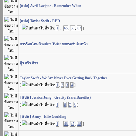
[แปล] Avril Lavigne - Remember When
[แปล] Taylor Swift - RED
[
ไปที่หน้า:
1
...
65
,
66
,
67
]
การร้อยไหมก้างปลา Twist ยกกระชับผิวหน้า
อู้ว อร๊า อ๊าว
Taylor Swift - We Are Never Ever Getting Back Together
[
ไปที่หน้า:
1
,
2
,
3
,
4
]
[ แปล ] Jessica Jung - Gravity (Sara Bareilles)
[
ไปที่หน้า:
1
...
6
,
7
,
8
]
[ แปล ] Army - Ellie Goulding
[
ไปที่หน้า:
1
...
46
,
47
,
48
]