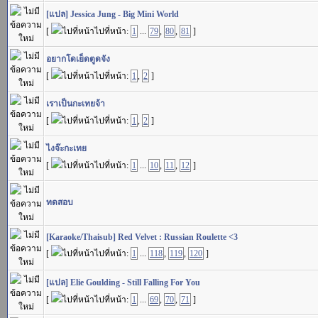
[แปล] Jessica Jung - Big Mini World
[
ไปที่หน้า:
1
...
79
,
80
,
81
]
อยากโดเย็ดตูดจัง
[
ไปที่หน้า:
1
,
2
]
เราเป็นกะเทยจ้า
[
ไปที่หน้า:
1
,
2
]
ไงจ๊ะกะเทย
[
ไปที่หน้า:
1
...
10
,
11
,
12
]
ทดสอบ
[Karaoke/Thaisub] Red Velvet : Russian Roulette <3
[
ไปที่หน้า:
1
...
118
,
119
,
120
]
[แปล] Elie Goulding - Still Falling For You
[
ไปที่หน้า:
1
...
69
,
70
,
71
]