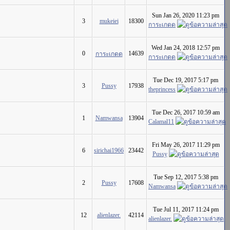
Sun Jan 26, 2020 11:23 pm
3
mukeiei
18300
การะเกดด
Wed Jan 24, 2018 12:57 pm
0
14639
การะเกดด
การะเกดด
Tue Dec 19, 2017 5:17 pm
3
Pussy
17938
theprincess
Tue Dec 26, 2017 10:59 am
1
Namwansa
13904
Calamal11
Fri May 26, 2017 11:29 pm
6
sirichai1966
23442
Pussy
Tue Sep 12, 2017 5:38 pm
2
Pussy
17608
Namwansa
Tue Jul 11, 2017 11:24 pm
12
alienlazer.
42114
alienlazer.