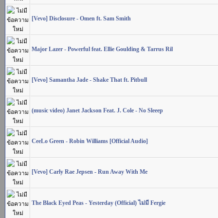
[Vevo] Disclosure - Omen ft. Sam Smith
Major Lazer - Powerful feat. Ellie Goulding & Tarrus Ril
[Vevo] Samantha Jade - Shake That ft. Pitbull
(music video) Janet Jackson Feat. J. Cole - No Sleeep
CeeLo Green - Robin Williams [Official Audio]
[Vevo] Carly Rae Jepsen - Run Away With Me
The Black Eyed Peas - Yesterday (Official) ไม่มี Fergie