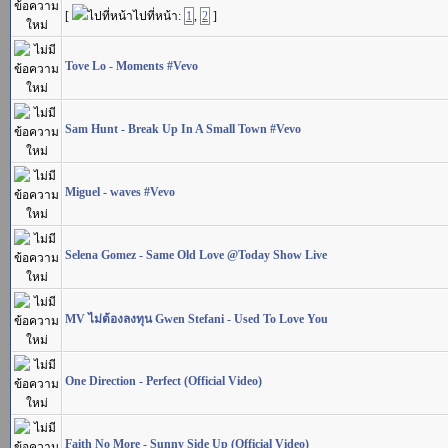
[
ไปที่หน้า:
1
,
2
]
Tove Lo - Moments #Vevo
Sam Hunt - Break Up In A Small Town #Vevo
Miguel - waves #Vevo
Selena Gomez - Same Old Love @Today Show Live
MV ไม่ต้องลงทุน Gwen Stefani - Used To Love You
One Direction - Perfect (Official Video)
Faith No More - Sunny Side Up (Official Video)