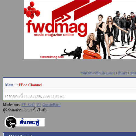
สมัครสมาชิก(Register)
•
ค้นหา
•
ช่ว
Main
:::
FF>> Channel
เวลาขณะนี้ Thu Aug 06, 2026 11:43 am
Moderators:
FF_Staff
,
VJ
,
GossipBitch
ผู้ที่กำลังอ่าน forum นี้: (ไม่มี)