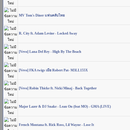
MV Tom's Diner แฟนคลับไทย
R. City ft. Adam Levine - Locked Away
[Vevo] Lana Del Rey - High By The Beach
[Vevo] FKA twigs เมีย Robert Pat- M3LL155X
[Vevo] Robin Thicke ft. Nicki Minaj - Back Together
Major Lazer & DJ Snake - Lean On (feat MO) - GMA (LIVE)
French Montana ft. Rick Ross, Lil Wayne - Lose It