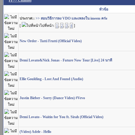
FF>> Channel
หัวข้อ
ประกาศ::
>> สอนวิธีการลง VDO และเพลงใน imeem คร่ะ
[
ไปที่หน้า:
1
,
2
,
3
,
4
]
New Order - Tutti Frutti (Official Video)
Demi Lovato&Nick Jonas - Future Now Tour [Live] 24 นาที
Ellie Goulding - Lost And Found (Audio)
Justin Bieber - Sorry (Dance Video) #Vevo
Demi Lovato - Waitin for You ft. Sirah (Official Video)
(Video) Adele - Hello