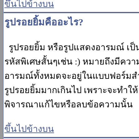
ขึ้นไปข้างบน
รูปรอยยิ้มคืออะไร?
รูปรอยยิ้ม หรือรูปแสดงอารมณ์ เป็น
รหัสพิเศษสั้นๆเช่น :) หมายถึงมีคว
อารมณ์ทั้งหมดจะอยู่ในแบบฟอร์มสำ
รูปรอยยิ้มมากเกินไป เพราะจะทำให
พิจารณาแก้ไขหรือลบข้อความนั้น
ขึ้นไปข้างบน