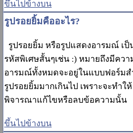
ขึ้นไปข้างบน
รูปรอยยิ้มคืออะไร?
รูปรอยยิ้ม หรือรูปแสดงอารมณ์ เป็น
รหัสพิเศษสั้นๆเช่น :) หมายถึงมีคว
อารมณ์ทั้งหมดจะอยู่ในแบบฟอร์มสำ
รูปรอยยิ้มมากเกินไป เพราะจะทำให
พิจารณาแก้ไขหรือลบข้อความนั้น
ขึ้นไปข้างบน