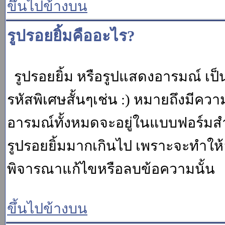
ขึ้นไปข้างบน
รูปรอยยิ้มคืออะไร?
รูปรอยยิ้ม หรือรูปแสดงอารมณ์ เป็น
รหัสพิเศษสั้นๆเช่น :) หมายถึงมีคว
อารมณ์ทั้งหมดจะอยู่ในแบบฟอร์มสำ
รูปรอยยิ้มมากเกินไป เพราะจะทำให
พิจารณาแก้ไขหรือลบข้อความนั้น
ขึ้นไปข้างบน