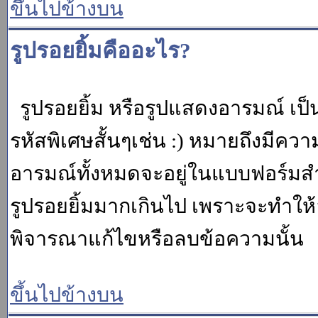
ขึ้นไปข้างบน
รูปรอยยิ้มคืออะไร?
รูปรอยยิ้ม หรือรูปแสดงอารมณ์ เป็น
รหัสพิเศษสั้นๆเช่น :) หมายถึงมีคว
อารมณ์ทั้งหมดจะอยู่ในแบบฟอร์มสำ
รูปรอยยิ้มมากเกินไป เพราะจะทำให
พิจารณาแก้ไขหรือลบข้อความนั้น
ขึ้นไปข้างบน