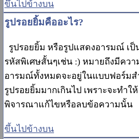
ขึ้นไปข้างบน
รูปรอยยิ้มคืออะไร?
รูปรอยยิ้ม หรือรูปแสดงอารมณ์ เป็น
รหัสพิเศษสั้นๆเช่น :) หมายถึงมีคว
อารมณ์ทั้งหมดจะอยู่ในแบบฟอร์มสำ
รูปรอยยิ้มมากเกินไป เพราะจะทำให
พิจารณาแก้ไขหรือลบข้อความนั้น
ขึ้นไปข้างบน