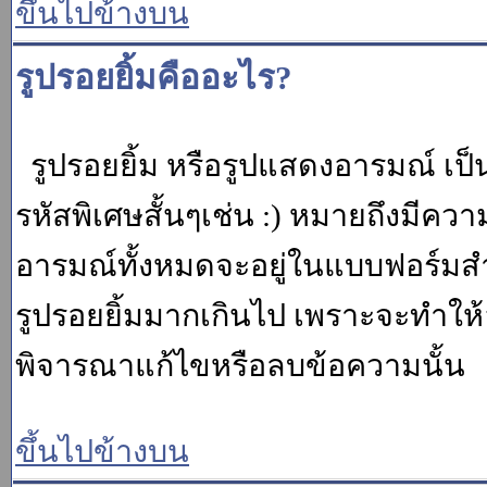
ขึ้นไปข้างบน
รูปรอยยิ้มคืออะไร?
รูปรอยยิ้ม หรือรูปแสดงอารมณ์ เป็น
รหัสพิเศษสั้นๆเช่น :) หมายถึงมีคว
อารมณ์ทั้งหมดจะอยู่ในแบบฟอร์มสำ
รูปรอยยิ้มมากเกินไป เพราะจะทำให
พิจารณาแก้ไขหรือลบข้อความนั้น
ขึ้นไปข้างบน