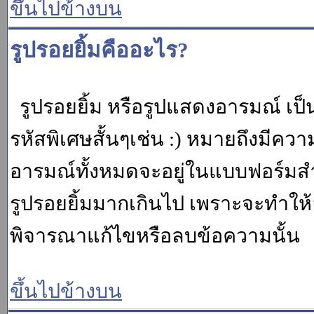
ขึ้นไปข้างบน
รูปรอยยิ้มคืออะไร?
รูปรอยยิ้ม หรือรูปแสดงอารมณ์ เป็น
รหัสพิเศษสั้นๆเช่น :) หมายถึงมีคว
อารมณ์ทั้งหมดจะอยู่ในแบบฟอร์มสำ
รูปรอยยิ้มมากเกินไป เพราะจะทำให
พิจารณาแก้ไขหรือลบข้อความนั้น
ขึ้นไปข้างบน