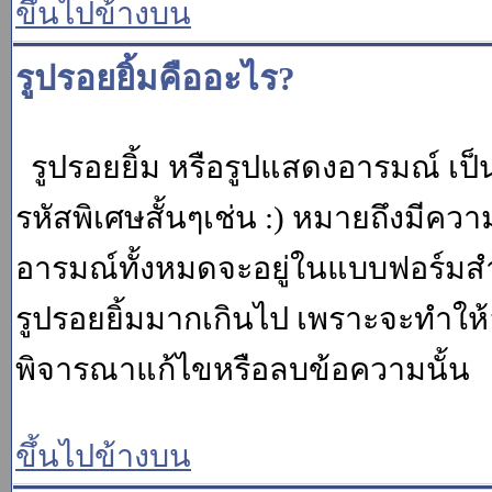
ขึ้นไปข้างบน
รูปรอยยิ้มคืออะไร?
รูปรอยยิ้ม หรือรูปแสดงอารมณ์ เป็น
รหัสพิเศษสั้นๆเช่น :) หมายถึงมีคว
อารมณ์ทั้งหมดจะอยู่ในแบบฟอร์มสำ
รูปรอยยิ้มมากเกินไป เพราะจะทำให
พิจารณาแก้ไขหรือลบข้อความนั้น
ขึ้นไปข้างบน