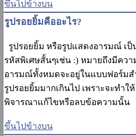
ขึ้นไปข้างบน
รูปรอยยิ้มคืออะไร?
รูปรอยยิ้ม หรือรูปแสดงอารมณ์ เป็น
รหัสพิเศษสั้นๆเช่น :) หมายถึงมีคว
อารมณ์ทั้งหมดจะอยู่ในแบบฟอร์มสำ
รูปรอยยิ้มมากเกินไป เพราะจะทำให
พิจารณาแก้ไขหรือลบข้อความนั้น
ขึ้นไปข้างบน