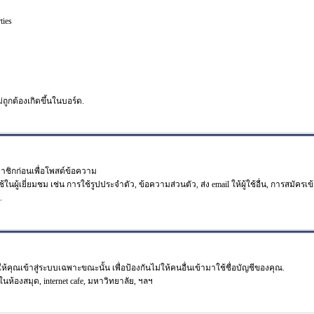
ties
ม่ถูกต้องเกิดขึ้นในบอร์ด.
มาชิกก่อนเพื่อโพสต์ข้อความ
เยี่ยมชม เช่น การใช้รูปประจำตัว, ข้อความส่วนตัว, ส่ง email ให้ผู้ใช้อื่น, การสมัครเข้าร
.
คุณเข้าสู่ระบบเฉพาะขณะนั้น เพื่อป้องกันไม่ให้คนอื่นเข้ามาใช้ชื่อบัญชีของคุณ.
ในห้องสมุด, internet cafe, มหาวิทยาลัย, ฯลฯ