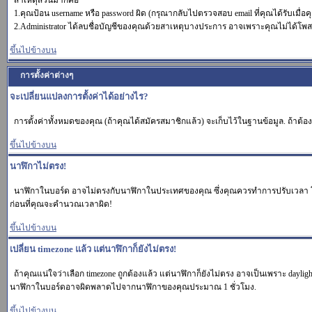
สาเหตุส่วนมากคือ
1.คุณป้อน username หรือ password ผิด (กรุณากลับไปตรวจสอบ email ที่คุณได้รับเมื่อ
2.Administrator ได้ลบชื่อบัญชีของคุณด้วยสาเหตุบางประการ อาจเพราะคุณไม่ได้โพสต์อ
ขึ้นไปข้างบน
การตั้งค่าต่างๆ
จะเปลี่ยนแปลงการตั้งค่าได้อย่างไร?
การตั้งค่าทั้งหมดของคุณ (ถ้าคุณได้สมัครสมาชิกแล้ว) จะเก็บไว้ในฐานข้อมูล. ถ้าต้องก
ขึ้นไปข้างบน
นาฬิกาไม่ตรง!
นาฬิกาในบอร์ด อาจไม่ตรงกับนาฬิกาในประเทศของคุณ ซึ่งคุณควรทำการปรับเวลา โดยเข้า
ก่อนที่คุณจะคำนวณเวลาผิด!
ขึ้นไปข้างบน
เปลี่ยน timezone แล้ว แต่นาฬิกาก็ยังไม่ตรง!
ถ้าคุณแน่ใจว่าเลือก timezone ถูกต้องแล้ว แต่นาฬิกาก็ยังไม่ตรง อาจเป็นเพราะ daylight
นาฬิกาในบอร์ดอาจผิดพลาดไปจากนาฬิกาของคุณประมาณ 1 ชั่วโมง.
ขึ้นไปข้างบน