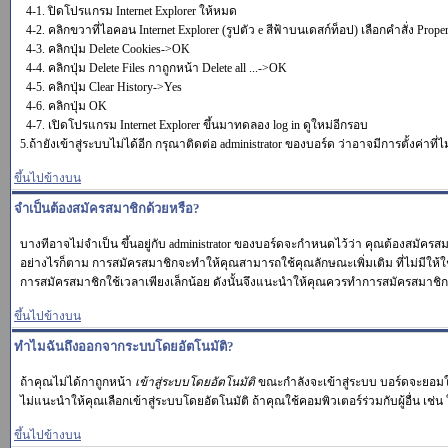
4-1. ปิดโปรแกรม Internet Explorer ให้หมด
4-2. คลิกขวาที่ไอคอน Internet Explorer (รูปตัว e สีฟ้าบนเดสก์ท็อป) เลือกคำสั่ง Proper
4-3. คลิกปุ่ม Delete Cookies->OK
4-4. คลิกปุ่ม Delete Files กาถูกหน้า Delete all ...->OK
4-5. คลิกปุ่ม Clear History->Yes
4-6. คลิกปุ่ม OK
4-7. เปิดโปรแกรม Internet Explorer ขึ้นมาทดลอง log in ดูใหม่อีกรอบ
5.ถ้ายังเข้าสู่ระบบไม่ได้อีก กรุณาติดต่อ administrator ของบอร์ด ว่าอาจมีการตั้งค่าที่ไ
ขึ้นไปข้างบน
จำเป็นต้องสมัครสมาชิกด้วยหรือ?
บางทีอาจไม่จำเป็น ขึ้นอยู่กับ administrator ของบอร์ดจะกำหนดไว้ว่า คุณต้องสมัครส
อย่างไรก็ตาม การสมัครสมาชิกจะทำให้คุณสามารถใช้คุณลักษณะเพิ่มเติม ที่ไม่มีให้ใช้ในผู้
การสมัครสมาชิกใช้เวลาเพียงเล็กน้อย ดังนั้นจึงแนะนำให้คุณควรทำการสมัครสมาชิก
ขึ้นไปข้างบน
ทำไมฉันถึงออกจากระบบโดยอัตโนมัติ?
ถ้าคุณไม่ได้กาถูกหน้า
เข้าสู่ระบบโดยอัตโนมัติ
ขณะกำลังจะเข้าสู่ระบบ บอร์ดจะยอมให้
ไม่แนะนำให้คุณเลือกเข้าสู่ระบบโดยอัตโนมัติ ถ้าคุณใช้คอมพิวเตอร์ร่วมกับผู้อื่น เช่น 
ขึ้นไปข้างบน