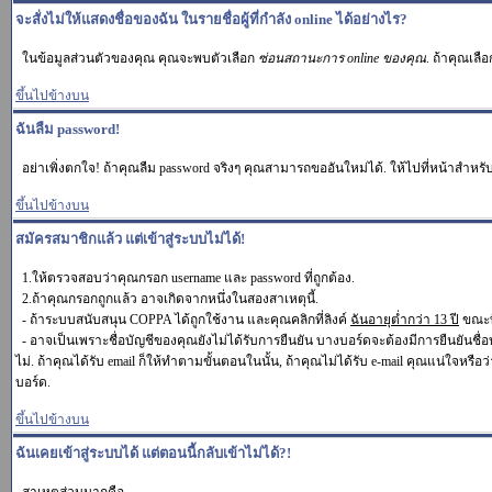
จะสั่งไม่ให้แสดงชื่อของฉัน ในรายชื่อผู้ที่กำลัง online ได้อย่างไร?
ในข้อมูลส่วนตัวของคุณ คุณจะพบตัวเลือก
ซ่อนสถานะการ online ของคุณ
. ถ้าคุณเลื
ขึ้นไปข้างบน
ฉันลืม password!
อย่าเพิ่งตกใจ! ถ้าคุณลืม password จริงๆ คุณสามารถขออันใหม่ได้. ให้ไปที่หน้าสำหรับ
ขึ้นไปข้างบน
สมัครสมาชิกแล้ว แต่เข้าสู่ระบบไม่ได้!
1.ให้ตรวจสอบว่าคุณกรอก username และ password ที่ถูกต้อง.
2.ถ้าคุณกรอกถูกแล้ว อาจเกิดจากหนึ่งในสองสาเหตุนี้.
- ถ้าระบบสนับสนุน COPPA ได้ถูกใช้งาน และคุณคลิกที่ลิงค์
ฉันอายุต่ำกว่า 13 ปี
ขณะที
- อาจเป็นเพราะชื่อบัญชีของคุณยังไม่ได้รับการยืนยัน บางบอร์ดจะต้องมีการยืนยันชื่
ไม่. ถ้าคุณได้รับ email ก็ให้ทำตามขั้นตอนในนั้น, ถ้าคุณไม่ได้รับ e-mail คุณแน่ใจหรือว่
บอร์ด.
ขึ้นไปข้างบน
ฉันเคยเข้าสู่ระบบได้ แต่ตอนนี้กลับเข้าไม่ได้?!