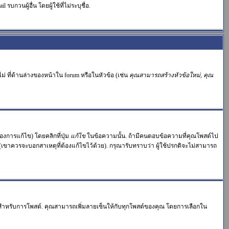
บกวนผู้อื่น โดยผู้ใช้ที่ไม่ระบุชื่อ.
่ ที่ด้านล่างของหน้าใน forum หรือในหัวข้อ (เช่น
คุณสามารถสร้างหัวข้อใหม่, คุณ
งการแก้ไข) โดยคลิกที่ปุ่ม
แก้ไข
ในข้อความนั้น. ถ้ามีคนตอบข้อความที่คุณโพสต์ไป
 (เขาควรจะบอกสาเหตุที่ต้องแก้ไขไว้ด้วย). กรุณารับทราบว่า ผู้ใช้ปรกติจะไม่สามารถ
ำหรับการโพสต์. คุณสามารถเพิ่มลายเซ็นให้กับทุกโพสต์ของคุณ โดยการเลือกใน