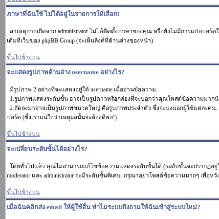
ภาษาที่ฉันใช้ ไม่ได้อยู่ในรายการให้เลือก!
สาเหตุอาจเกิดจาก administrator ไม่ได้ติดตั้งภาษาของคุณ หรือยังไม่มีการแปลบอร์ดใ
เติมที่เว็บของ phpBB Group (จะเห็นลิงค์ที่ด้านล่างของหน้า)
ขึ้นไปข้างบน
จะแสดงรูปภาพด้านล่าง username อย่างไร?
มีรูปภาพ 2 อย่างที่จะแสดงอยู่ใต้ username เมื่ออ่านข้อความ.
1.รูปภาพแสดงระดับขั้น อาจเป็นรูปดาวหรือกล่องที่จะบอกว่าคุณโพสต์ข้อความมากน้
2.ถัดลงมาอาจเป็นรูปภาพขนาดใหญ่ คือรูปภาพประจำตัว ซึ่งจะบ่งบอกผู้ใช้แต่ละคน. ข
บอร์ด (ซึ่งเราแน่ใจว่าเหตุผลนั้นจะต้องดีพอ!)
ขึ้นไปข้างบน
จะเปลี่ยนระดับขั้นได้อย่างไร?
โดยทั่วไปแล้ว คุณไม่สามารถแก้ไขข้อความแสดงระดับขั้นได้ (ระดับขั้นจะปรากฏอยู่ใต
moderator และ administrator จะมีระดับขั้นพิเศษ. กรุณาอย่าโพสต์ข้อความมากๆ เพื่อห
ขึ้นไปข้างบน
เมื่อฉันคลิกส่ง email ให้ผู้ใช้อื่น ทำไมระบบถึงถามให้ฉันเข้าสู่ระบบใหม่?