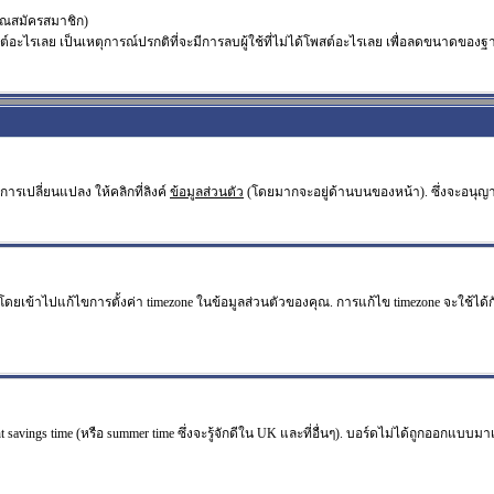
คุณสมัครสมาชิก)
ะไรเลย เป็นเหตุการณ์ปรกติที่จะมีการลบผู้ใช้ที่ไม่ได้โพสต์อะไรเลย เพื่อลดขนาดของฐา
ารเปลี่ยนแปลง ให้คลิกที่ลิงค์
ข้อมูลส่วนตัว
(โดยมากจะอยู่ด้านบนของหน้า). ซึ่งจะอนุญ
ไปแก้ไขการตั้งค่า timezone ในข้อมูลส่วนตัวของคุณ. การแก้ไข timezone จะใช้ได้กับผู้
 savings time (หรือ summer time ซึ่งจะรู้จักดีใน UK และที่อื่นๆ). บอร์ดไม่ได้ถูกออกแบบม