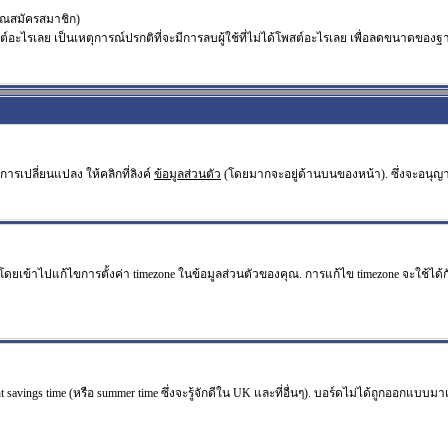
คุณสมัครสมาชิก)
ะไรเลย เป็นเหตุการณ์ปรกติที่จะมีการลบผู้ใช้ที่ไม่ได้โพสต์อะไรเลย เพื่อลดขนาดของฐา
ารเปลี่ยนแปลง ให้คลิกที่ลิงค์
ข้อมูลส่วนตัว
(โดยมากจะอยู่ด้านบนของหน้า). ซึ่งจะอนุญ
ไปแก้ไขการตั้งค่า timezone ในข้อมูลส่วนตัวของคุณ. การแก้ไข timezone จะใช้ได้กับผู้
 savings time (หรือ summer time ซึ่งจะรู้จักดีใน UK และที่อื่นๆ). บอร์ดไม่ได้ถูกออกแบบม