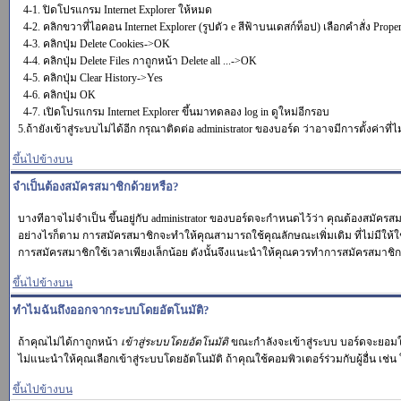
4-1. ปิดโปรแกรม Internet Explorer ให้หมด
4-2. คลิกขวาที่ไอคอน Internet Explorer (รูปตัว e สีฟ้าบนเดสก์ท็อป) เลือกคำสั่ง Proper
4-3. คลิกปุ่ม Delete Cookies->OK
4-4. คลิกปุ่ม Delete Files กาถูกหน้า Delete all ...->OK
4-5. คลิกปุ่ม Clear History->Yes
4-6. คลิกปุ่ม OK
4-7. เปิดโปรแกรม Internet Explorer ขึ้นมาทดลอง log in ดูใหม่อีกรอบ
5.ถ้ายังเข้าสู่ระบบไม่ได้อีก กรุณาติดต่อ administrator ของบอร์ด ว่าอาจมีการตั้งค่าที่ไ
ขึ้นไปข้างบน
จำเป็นต้องสมัครสมาชิกด้วยหรือ?
บางทีอาจไม่จำเป็น ขึ้นอยู่กับ administrator ของบอร์ดจะกำหนดไว้ว่า คุณต้องสมัครส
อย่างไรก็ตาม การสมัครสมาชิกจะทำให้คุณสามารถใช้คุณลักษณะเพิ่มเติม ที่ไม่มีให้ใช้ในผู้
การสมัครสมาชิกใช้เวลาเพียงเล็กน้อย ดังนั้นจึงแนะนำให้คุณควรทำการสมัครสมาชิก
ขึ้นไปข้างบน
ทำไมฉันถึงออกจากระบบโดยอัตโนมัติ?
ถ้าคุณไม่ได้กาถูกหน้า
เข้าสู่ระบบโดยอัตโนมัติ
ขณะกำลังจะเข้าสู่ระบบ บอร์ดจะยอมให้
ไม่แนะนำให้คุณเลือกเข้าสู่ระบบโดยอัตโนมัติ ถ้าคุณใช้คอมพิวเตอร์ร่วมกับผู้อื่น เช่น 
ขึ้นไปข้างบน