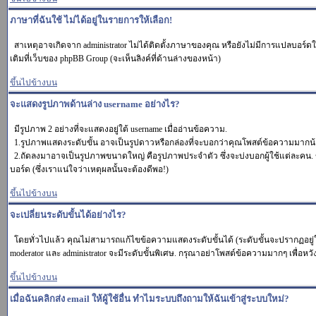
ภาษาที่ฉันใช้ ไม่ได้อยู่ในรายการให้เลือก!
สาเหตุอาจเกิดจาก administrator ไม่ได้ติดตั้งภาษาของคุณ หรือยังไม่มีการแปลบอร์ดใ
เติมที่เว็บของ phpBB Group (จะเห็นลิงค์ที่ด้านล่างของหน้า)
ขึ้นไปข้างบน
จะแสดงรูปภาพด้านล่าง username อย่างไร?
มีรูปภาพ 2 อย่างที่จะแสดงอยู่ใต้ username เมื่ออ่านข้อความ.
1.รูปภาพแสดงระดับขั้น อาจเป็นรูปดาวหรือกล่องที่จะบอกว่าคุณโพสต์ข้อความมากน้
2.ถัดลงมาอาจเป็นรูปภาพขนาดใหญ่ คือรูปภาพประจำตัว ซึ่งจะบ่งบอกผู้ใช้แต่ละคน. ข
บอร์ด (ซึ่งเราแน่ใจว่าเหตุผลนั้นจะต้องดีพอ!)
ขึ้นไปข้างบน
จะเปลี่ยนระดับขั้นได้อย่างไร?
โดยทั่วไปแล้ว คุณไม่สามารถแก้ไขข้อความแสดงระดับขั้นได้ (ระดับขั้นจะปรากฏอยู่ใต
moderator และ administrator จะมีระดับขั้นพิเศษ. กรุณาอย่าโพสต์ข้อความมากๆ เพื่อห
ขึ้นไปข้างบน
เมื่อฉันคลิกส่ง email ให้ผู้ใช้อื่น ทำไมระบบถึงถามให้ฉันเข้าสู่ระบบใหม่?