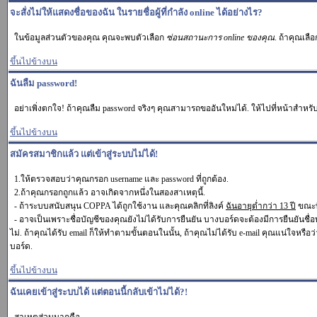
จะสั่งไม่ให้แสดงชื่อของฉัน ในรายชื่อผู้ที่กำลัง online ได้อย่างไร?
ในข้อมูลส่วนตัวของคุณ คุณจะพบตัวเลือก
ซ่อนสถานะการ online ของคุณ
. ถ้าคุณเลื
ขึ้นไปข้างบน
ฉันลืม password!
อย่าเพิ่งตกใจ! ถ้าคุณลืม password จริงๆ คุณสามารถขออันใหม่ได้. ให้ไปที่หน้าสำหรับ
ขึ้นไปข้างบน
สมัครสมาชิกแล้ว แต่เข้าสู่ระบบไม่ได้!
1.ให้ตรวจสอบว่าคุณกรอก username และ password ที่ถูกต้อง.
2.ถ้าคุณกรอกถูกแล้ว อาจเกิดจากหนึ่งในสองสาเหตุนี้.
- ถ้าระบบสนับสนุน COPPA ได้ถูกใช้งาน และคุณคลิกที่ลิงค์
ฉันอายุต่ำกว่า 13 ปี
ขณะที
- อาจเป็นเพราะชื่อบัญชีของคุณยังไม่ได้รับการยืนยัน บางบอร์ดจะต้องมีการยืนยันชื่
ไม่. ถ้าคุณได้รับ email ก็ให้ทำตามขั้นตอนในนั้น, ถ้าคุณไม่ได้รับ e-mail คุณแน่ใจหรือว่
บอร์ด.
ขึ้นไปข้างบน
ฉันเคยเข้าสู่ระบบได้ แต่ตอนนี้กลับเข้าไม่ได้?!