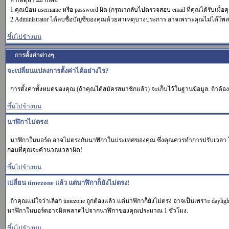
สาเหตุส่วนมากคือ
1.คุณป้อน username หรือ password ผิด (กรุณากลับไปตรวจสอบ email ที่คุณได้รับเมื่อ
2.Administrator ได้ลบชื่อบัญชีของคุณด้วยสาเหตุบางประการ อาจเพราะคุณไม่ได้โพสต์อ
ขึ้นไปข้างบน
การตั้งค่าต่างๆ
จะเปลี่ยนแปลงการตั้งค่าได้อย่างไร?
การตั้งค่าทั้งหมดของคุณ (ถ้าคุณได้สมัครสมาชิกแล้ว) จะเก็บไว้ในฐานข้อมูล. ถ้าต้องก
ขึ้นไปข้างบน
นาฬิกาไม่ตรง!
นาฬิกาในบอร์ด อาจไม่ตรงกับนาฬิกาในประเทศของคุณ ซึ่งคุณควรทำการปรับเวลา โดยเข้า
ก่อนที่คุณจะคำนวณเวลาผิด!
ขึ้นไปข้างบน
เปลี่ยน timezone แล้ว แต่นาฬิกาก็ยังไม่ตรง!
ถ้าคุณแน่ใจว่าเลือก timezone ถูกต้องแล้ว แต่นาฬิกาก็ยังไม่ตรง อาจเป็นเพราะ daylight
นาฬิกาในบอร์ดอาจผิดพลาดไปจากนาฬิกาของคุณประมาณ 1 ชั่วโมง.
ขึ้นไปข้างบน