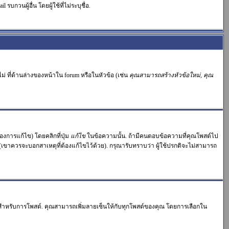
บกวนผู้อื่น โดยผู้ใช้ที่ไม่ระบุชื่อ.
่ ที่ด้านล่างของหน้าใน forum หรือในหัวข้อ (เช่น
คุณสามารถสร้างหัวข้อใหม่, คุณ
งการแก้ไข) โดยคลิกที่ปุ่ม
แก้ไข
ในข้อความนั้น. ถ้ามีคนตอบข้อความที่คุณโพสต์ไป
 (เขาควรจะบอกสาเหตุที่ต้องแก้ไขไว้ด้วย). กรุณารับทราบว่า ผู้ใช้ปรกติจะไม่สามารถ
ำหรับการโพสต์. คุณสามารถเพิ่มลายเซ็นให้กับทุกโพสต์ของคุณ โดยการเลือกใน