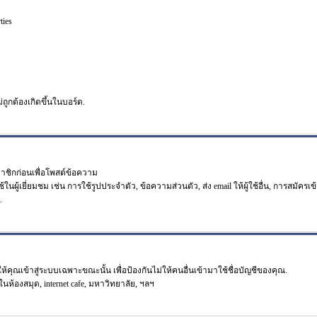
ties
ม่ถูกต้องเกิดขึ้นในบอร์ด.
มาชิกก่อนเพื่อโพสต์ข้อความ
เยี่ยมชม เช่น การใช้รูปประจำตัว, ข้อความส่วนตัว, ส่ง email ให้ผู้ใช้อื่น, การสมัครเข้าร
.
คุณเข้าสู่ระบบเฉพาะขณะนั้น เพื่อป้องกันไม่ให้คนอื่นเข้ามาใช้ชื่อบัญชีของคุณ.
ในห้องสมุด, internet cafe, มหาวิทยาลัย, ฯลฯ