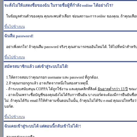
จะสั่งไม่ให้แสดงชื่อของฉัน ในรายชื่อผู้ที่กำลัง online ได้อย่างไร?
ในข้อมูลส่วนตัวของคุณ คุณจะพบตัวเลือก
ซ่อนสถานะการ online ของคุณ
. ถ้าคุณเลื
ขึ้นไปข้างบน
ฉันลืม password!
อย่าเพิ่งตกใจ! ถ้าคุณลืม password จริงๆ คุณสามารถขออันใหม่ได้. ให้ไปที่หน้าสำหรับ
ขึ้นไปข้างบน
สมัครสมาชิกแล้ว แต่เข้าสู่ระบบไม่ได้!
1.ให้ตรวจสอบว่าคุณกรอก username และ password ที่ถูกต้อง.
2.ถ้าคุณกรอกถูกแล้ว อาจเกิดจากหนึ่งในสองสาเหตุนี้.
- ถ้าระบบสนับสนุน COPPA ได้ถูกใช้งาน และคุณคลิกที่ลิงค์
ฉันอายุต่ำกว่า 13 ปี
ขณะที
- อาจเป็นเพราะชื่อบัญชีของคุณยังไม่ได้รับการยืนยัน บางบอร์ดจะต้องมีการยืนยันชื่
ไม่. ถ้าคุณได้รับ email ก็ให้ทำตามขั้นตอนในนั้น, ถ้าคุณไม่ได้รับ e-mail คุณแน่ใจหรือว่
บอร์ด.
ขึ้นไปข้างบน
ฉันเคยเข้าสู่ระบบได้ แต่ตอนนี้กลับเข้าไม่ได้?!