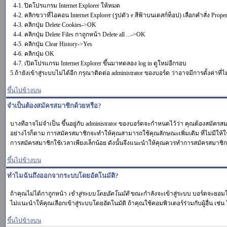
4-1. ปิดโปรแกรม Internet Explorer ให้หมด
4-2. คลิกขวาที่ไอคอน Internet Explorer (รูปตัว e สีฟ้าบนเดสก์ท็อป) เลือกคำสั่ง Proper
4-3. คลิกปุ่ม Delete Cookies->OK
4-4. คลิกปุ่ม Delete Files กาถูกหน้า Delete all ...->OK
4-5. คลิกปุ่ม Clear History->Yes
4-6. คลิกปุ่ม OK
4-7. เปิดโปรแกรม Internet Explorer ขึ้นมาทดลอง log in ดูใหม่อีกรอบ
5.ถ้ายังเข้าสู่ระบบไม่ได้อีก กรุณาติดต่อ administrator ของบอร์ด ว่าอาจมีการตั้งค่าที่ไ
ขึ้นไปข้างบน
จำเป็นต้องสมัครสมาชิกด้วยหรือ?
บางทีอาจไม่จำเป็น ขึ้นอยู่กับ administrator ของบอร์ดจะกำหนดไว้ว่า คุณต้องสมัครส
อย่างไรก็ตาม การสมัครสมาชิกจะทำให้คุณสามารถใช้คุณลักษณะเพิ่มเติม ที่ไม่มีให้ใช้ในผู้
การสมัครสมาชิกใช้เวลาเพียงเล็กน้อย ดังนั้นจึงแนะนำให้คุณควรทำการสมัครสมาชิก
ขึ้นไปข้างบน
ทำไมฉันถึงออกจากระบบโดยอัตโนมัติ?
ถ้าคุณไม่ได้กาถูกหน้า
เข้าสู่ระบบโดยอัตโนมัติ
ขณะกำลังจะเข้าสู่ระบบ บอร์ดจะยอมให้
ไม่แนะนำให้คุณเลือกเข้าสู่ระบบโดยอัตโนมัติ ถ้าคุณใช้คอมพิวเตอร์ร่วมกับผู้อื่น เช่น 
ขึ้นไปข้างบน