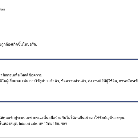
ties
ม่ถูกต้องเกิดขึ้นในบอร์ด.
มาชิกก่อนเพื่อโพสต์ข้อความ
เยี่ยมชม เช่น การใช้รูปประจำตัว, ข้อความส่วนตัว, ส่ง email ให้ผู้ใช้อื่น, การสมัครเข้าร
.
คุณเข้าสู่ระบบเฉพาะขณะนั้น เพื่อป้องกันไม่ให้คนอื่นเข้ามาใช้ชื่อบัญชีของคุณ.
ในห้องสมุด, internet cafe, มหาวิทยาลัย, ฯลฯ