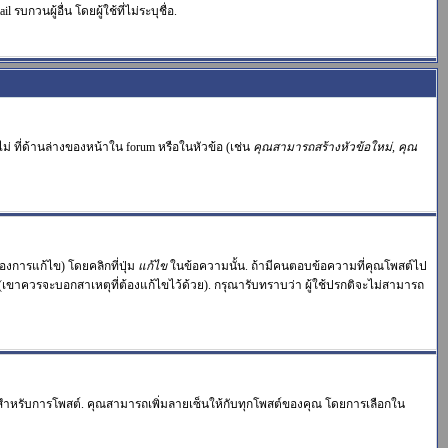
บกวนผู้อื่น โดยผู้ใช้ที่ไม่ระบุชื่อ.
่ ที่ด้านล่างของหน้าใน forum หรือในหัวข้อ (เช่น
คุณสามารถสร้างหัวข้อใหม่, คุณ
งการแก้ไข) โดยคลิกที่ปุ่ม
แก้ไข
ในข้อความนั้น. ถ้ามีคนตอบข้อความที่คุณโพสต์ไป
 (เขาควรจะบอกสาเหตุที่ต้องแก้ไขไว้ด้วย). กรุณารับทราบว่า ผู้ใช้ปรกติจะไม่สามารถ
ำหรับการโพสต์. คุณสามารถเพิ่มลายเซ็นให้กับทุกโพสต์ของคุณ โดยการเลือกใน