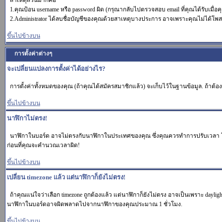
สาเหตุส่วนมากคือ
1.คุณป้อน username หรือ password ผิด (กรุณากลับไปตรวจสอบ email ที่คุณได้รับเมื่อ
2.Administrator ได้ลบชื่อบัญชีของคุณด้วยสาเหตุบางประการ อาจเพราะคุณไม่ได้โพสต์อ
ขึ้นไปข้างบน
การตั้งค่าต่างๆ
จะเปลี่ยนแปลงการตั้งค่าได้อย่างไร?
การตั้งค่าทั้งหมดของคุณ (ถ้าคุณได้สมัครสมาชิกแล้ว) จะเก็บไว้ในฐานข้อมูล. ถ้าต้องก
ขึ้นไปข้างบน
นาฬิกาไม่ตรง!
นาฬิกาในบอร์ด อาจไม่ตรงกับนาฬิกาในประเทศของคุณ ซึ่งคุณควรทำการปรับเวลา โดยเข้า
ก่อนที่คุณจะคำนวณเวลาผิด!
ขึ้นไปข้างบน
เปลี่ยน timezone แล้ว แต่นาฬิกาก็ยังไม่ตรง!
ถ้าคุณแน่ใจว่าเลือก timezone ถูกต้องแล้ว แต่นาฬิกาก็ยังไม่ตรง อาจเป็นเพราะ daylight
นาฬิกาในบอร์ดอาจผิดพลาดไปจากนาฬิกาของคุณประมาณ 1 ชั่วโมง.
ขึ้นไปข้างบน