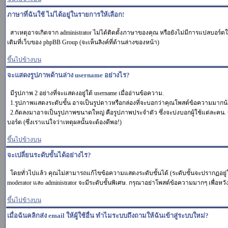
ภาษาที่ฉันใช้ ไม่ได้อยู่ในรายการให้เลือก!
สาเหตุอาจเกิดจาก administrator ไม่ได้ติดตั้งภาษาของคุณ หรือยังไม่มีการแปลบอร์ดใ
เติมที่เว็บของ phpBB Group (จะเห็นลิงค์ที่ด้านล่างของหน้า)
ขึ้นไปข้างบน
จะแสดงรูปภาพด้านล่าง username อย่างไร?
มีรูปภาพ 2 อย่างที่จะแสดงอยู่ใต้ username เมื่ออ่านข้อความ.
1.รูปภาพแสดงระดับขั้น อาจเป็นรูปดาวหรือกล่องที่จะบอกว่าคุณโพสต์ข้อความมากน้
2.ถัดลงมาอาจเป็นรูปภาพขนาดใหญ่ คือรูปภาพประจำตัว ซึ่งจะบ่งบอกผู้ใช้แต่ละคน. ข
บอร์ด (ซึ่งเราแน่ใจว่าเหตุผลนั้นจะต้องดีพอ!)
ขึ้นไปข้างบน
จะเปลี่ยนระดับขั้นได้อย่างไร?
โดยทั่วไปแล้ว คุณไม่สามารถแก้ไขข้อความแสดงระดับขั้นได้ (ระดับขั้นจะปรากฏอยู่ใต
moderator และ administrator จะมีระดับขั้นพิเศษ. กรุณาอย่าโพสต์ข้อความมากๆ เพื่อห
ขึ้นไปข้างบน
เมื่อฉันคลิกส่ง email ให้ผู้ใช้อื่น ทำไมระบบถึงถามให้ฉันเข้าสู่ระบบใหม่?