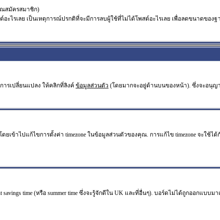
คุณสมัครสมาชิก)
ะไรเลย เป็นเหตุการณ์ปรกติที่จะมีการลบผู้ใช้ที่ไม่ได้โพสต์อะไรเลย เพื่อลดขนาดของฐา
ารเปลี่ยนแปลง ให้คลิกที่ลิงค์
ข้อมูลส่วนตัว
(โดยมากจะอยู่ด้านบนของหน้า). ซึ่งจะอนุญ
ไปแก้ไขการตั้งค่า timezone ในข้อมูลส่วนตัวของคุณ. การแก้ไข timezone จะใช้ได้กับผู้
 savings time (หรือ summer time ซึ่งจะรู้จักดีใน UK และที่อื่นๆ). บอร์ดไม่ได้ถูกออกแบบม