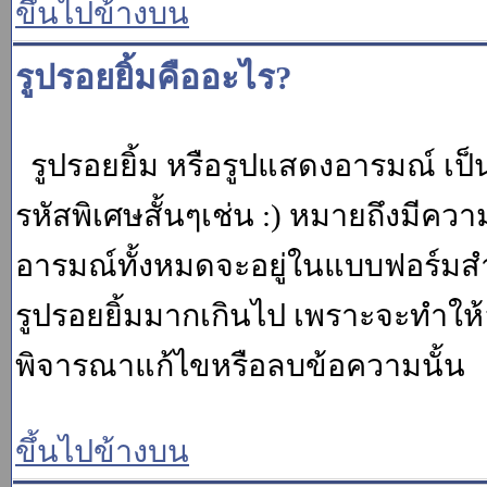
ขึ้นไปข้างบน
รูปรอยยิ้มคืออะไร?
รูปรอยยิ้ม หรือรูปแสดงอารมณ์ เป็น
รหัสพิเศษสั้นๆเช่น :) หมายถึงมีคว
อารมณ์ทั้งหมดจะอยู่ในแบบฟอร์มสำ
รูปรอยยิ้มมากเกินไป เพราะจะทำให
พิจารณาแก้ไขหรือลบข้อความนั้น
ขึ้นไปข้างบน