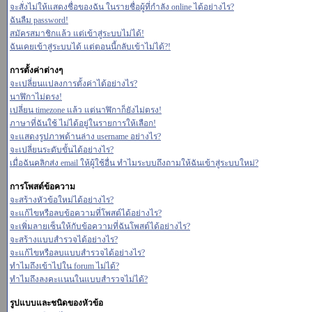
จะสั่งไม่ให้แสดงชื่อของฉัน ในรายชื่อผู้ที่กำลัง online ได้อย่างไร?
ฉันลืม password!
สมัครสมาชิกแล้ว แต่เข้าสู่ระบบไม่ได้!
ฉันเคยเข้าสู่ระบบได้ แต่ตอนนี้กลับเข้าไม่ได้?!
การตั้งค่าต่างๆ
จะเปลี่ยนแปลงการตั้งค่าได้อย่างไร?
นาฬิกาไม่ตรง!
เปลี่ยน timezone แล้ว แต่นาฬิกาก็ยังไม่ตรง!
ภาษาที่ฉันใช้ ไม่ได้อยู่ในรายการให้เลือก!
จะแสดงรูปภาพด้านล่าง username อย่างไร?
จะเปลี่ยนระดับขั้นได้อย่างไร?
เมื่อฉันคลิกส่ง email ให้ผู้ใช้อื่น ทำไมระบบถึงถามให้ฉันเข้าสู่ระบบใหม่?
การโพสต์ข้อความ
จะสร้างหัวข้อใหม่ได้อย่างไร?
จะแก้ไขหรือลบข้อความที่โพสต์ได้อย่างไร?
จะเพิ่มลายเซ็นให้กับข้อความที่ฉันโพสต์ได้อย่างไร?
จะสร้างแบบสำรวจได้อย่างไร?
จะแก้ไขหรือลบแบบสำรวจได้อย่างไร?
ทำไมถึงเข้าไปใน forum ไม่ได้?
ทำไมถึงลงคะแนนในแบบสำรวจไม่ได้?
รูปแบบและชนิดของหัวข้อ