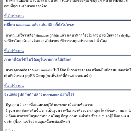
นาฬิกาในบอร์ด อาจไม่ตรงกับนาฬิกาในประเทศของคุณ ซึ่งคุณควรทำการปรับเวลา โดยเข้า
ก่อนที่คุณจะคำนวณเวลาผิด!
ขึ้นไปข้างบน
เปลี่ยน timezone แล้ว แต่นาฬิกาก็ยังไม่ตรง!
ถ้าคุณแน่ใจว่าเลือก timezone ถูกต้องแล้ว แต่นาฬิกาก็ยังไม่ตรง อาจเป็นเพราะ daylight
นาฬิกาในบอร์ดอาจผิดพลาดไปจากนาฬิกาของคุณประมาณ 1 ชั่วโมง.
ขึ้นไปข้างบน
ภาษาที่ฉันใช้ ไม่ได้อยู่ในรายการให้เลือก!
สาเหตุอาจเกิดจาก administrator ไม่ได้ติดตั้งภาษาของคุณ หรือยังไม่มีการแปลบอร์ดใ
เติมที่เว็บของ phpBB Group (จะเห็นลิงค์ที่ด้านล่างของหน้า)
ขึ้นไปข้างบน
จะแสดงรูปภาพด้านล่าง username อย่างไร?
มีรูปภาพ 2 อย่างที่จะแสดงอยู่ใต้ username เมื่ออ่านข้อความ.
1.รูปภาพแสดงระดับขั้น อาจเป็นรูปดาวหรือกล่องที่จะบอกว่าคุณโพสต์ข้อความมากน้
2.ถัดลงมาอาจเป็นรูปภาพขนาดใหญ่ คือรูปภาพประจำตัว ซึ่งจะบ่งบอกผู้ใช้แต่ละคน. ข
บอร์ด (ซึ่งเราแน่ใจว่าเหตุผลนั้นจะต้องดีพอ!)