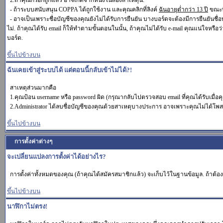
2.ถ้าคุณกรอกถูกแล้ว อาจเกิดจากหนึ่งในสองสาเหตุนี้.
- ถ้าระบบสนับสนุน COPPA ได้ถูกใช้งาน และคุณคลิกที่ลิงค์
ฉันอายุต่ำกว่า 13 ปี
ขณะที
- อาจเป็นเพราะชื่อบัญชีของคุณยังไม่ได้รับการยืนยัน บางบอร์ดจะต้องมีการยืนยันชื่
ไม่. ถ้าคุณได้รับ email ก็ให้ทำตามขั้นตอนในนั้น, ถ้าคุณไม่ได้รับ e-mail คุณแน่ใจหรือว่
บอร์ด.
ขึ้นไปข้างบน
ฉันเคยเข้าสู่ระบบได้ แต่ตอนนี้กลับเข้าไม่ได้?!
สาเหตุส่วนมากคือ
1.คุณป้อน username หรือ password ผิด (กรุณากลับไปตรวจสอบ email ที่คุณได้รับเมื่อ
2.Administrator ได้ลบชื่อบัญชีของคุณด้วยสาเหตุบางประการ อาจเพราะคุณไม่ได้โพสต์อ
ขึ้นไปข้างบน
การตั้งค่าต่างๆ
จะเปลี่ยนแปลงการตั้งค่าได้อย่างไร?
การตั้งค่าทั้งหมดของคุณ (ถ้าคุณได้สมัครสมาชิกแล้ว) จะเก็บไว้ในฐานข้อมูล. ถ้าต้องก
ขึ้นไปข้างบน
นาฬิกาไม่ตรง!