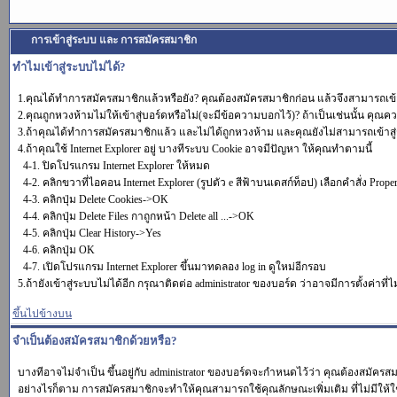
การเข้าสู่ระบบ และ การสมัครสมาชิก
ทำไมเข้าสู่ระบบไม่ได้?
1.คุณได้ทำการสมัครสมาชิกแล้วหรือยัง? คุณต้องสมัครสมาชิกก่อน แล้วจึงสามารถเข้า
2.คุณถูกหวงห้ามไม่ให้เข้าสู่บอร์ดหรือไม่(จะมีข้อความบอกไว้)? ถ้าเป็นเช่นนั้น คุณคว
3.ถ้าคุณได้ทำการสมัครสมาชิกแล้ว และไม่ได้ถูกหวงห้าม และคุณยังไม่สามารถเข้าสู่
4.ถ้าคุณใช้ Internet Explorer อยู่ บางทีระบบ Cookie อาจมีปัญหา ให้คุณทำตามนี้
4-1. ปิดโปรแกรม Internet Explorer ให้หมด
4-2. คลิกขวาที่ไอคอน Internet Explorer (รูปตัว e สีฟ้าบนเดสก์ท็อป) เลือกคำสั่ง Proper
4-3. คลิกปุ่ม Delete Cookies->OK
4-4. คลิกปุ่ม Delete Files กาถูกหน้า Delete all ...->OK
4-5. คลิกปุ่ม Clear History->Yes
4-6. คลิกปุ่ม OK
4-7. เปิดโปรแกรม Internet Explorer ขึ้นมาทดลอง log in ดูใหม่อีกรอบ
5.ถ้ายังเข้าสู่ระบบไม่ได้อีก กรุณาติดต่อ administrator ของบอร์ด ว่าอาจมีการตั้งค่าที่ไ
ขึ้นไปข้างบน
จำเป็นต้องสมัครสมาชิกด้วยหรือ?
บางทีอาจไม่จำเป็น ขึ้นอยู่กับ administrator ของบอร์ดจะกำหนดไว้ว่า คุณต้องสมัครส
อย่างไรก็ตาม การสมัครสมาชิกจะทำให้คุณสามารถใช้คุณลักษณะเพิ่มเติม ที่ไม่มีให้ใช้ในผู้