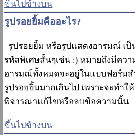
ขึ้นไปข้างบน
รูปรอยยิ้มคืออะไร?
รูปรอยยิ้ม หรือรูปแสดงอารมณ์ เป็น
รหัสพิเศษสั้นๆเช่น :) หมายถึงมีคว
อารมณ์ทั้งหมดจะอยู่ในแบบฟอร์มสำ
รูปรอยยิ้มมากเกินไป เพราะจะทำให
พิจารณาแก้ไขหรือลบข้อความนั้น
ขึ้นไปข้างบน