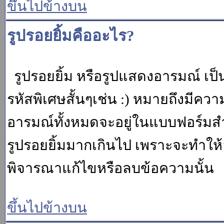
ขึ้นไปข้างบน
รูปรอยยิ้มคืออะไร?
รูปรอยยิ้ม หรือรูปแสดงอารมณ์ เป็น
รหัสพิเศษสั้นๆเช่น :) หมายถึงมีคว
อารมณ์ทั้งหมดจะอยู่ในแบบฟอร์มสำ
รูปรอยยิ้มมากเกินไป เพราะจะทำให
พิจารณาแก้ไขหรือลบข้อความนั้น
ขึ้นไปข้างบน