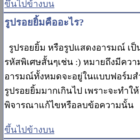
ขึ้นไปข้างบน
รูปรอยยิ้มคืออะไร?
รูปรอยยิ้ม หรือรูปแสดงอารมณ์ เป็น
รหัสพิเศษสั้นๆเช่น :) หมายถึงมีคว
อารมณ์ทั้งหมดจะอยู่ในแบบฟอร์มสำ
รูปรอยยิ้มมากเกินไป เพราะจะทำให
พิจารณาแก้ไขหรือลบข้อความนั้น
ขึ้นไปข้างบน