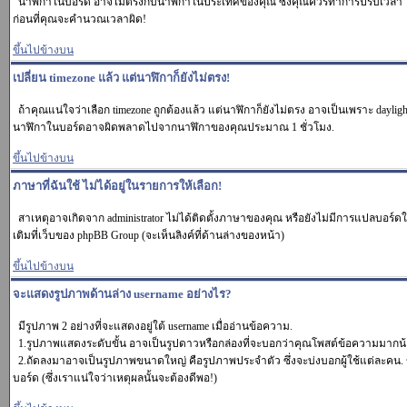
นาฬิกาในบอร์ด อาจไม่ตรงกับนาฬิกาในประเทศของคุณ ซึ่งคุณควรทำการปรับเวลา โดยเข้า
ก่อนที่คุณจะคำนวณเวลาผิด!
ขึ้นไปข้างบน
เปลี่ยน timezone แล้ว แต่นาฬิกาก็ยังไม่ตรง!
ถ้าคุณแน่ใจว่าเลือก timezone ถูกต้องแล้ว แต่นาฬิกาก็ยังไม่ตรง อาจเป็นเพราะ daylight
นาฬิกาในบอร์ดอาจผิดพลาดไปจากนาฬิกาของคุณประมาณ 1 ชั่วโมง.
ขึ้นไปข้างบน
ภาษาที่ฉันใช้ ไม่ได้อยู่ในรายการให้เลือก!
สาเหตุอาจเกิดจาก administrator ไม่ได้ติดตั้งภาษาของคุณ หรือยังไม่มีการแปลบอร์ดใ
เติมที่เว็บของ phpBB Group (จะเห็นลิงค์ที่ด้านล่างของหน้า)
ขึ้นไปข้างบน
จะแสดงรูปภาพด้านล่าง username อย่างไร?
มีรูปภาพ 2 อย่างที่จะแสดงอยู่ใต้ username เมื่ออ่านข้อความ.
1.รูปภาพแสดงระดับขั้น อาจเป็นรูปดาวหรือกล่องที่จะบอกว่าคุณโพสต์ข้อความมากน้
2.ถัดลงมาอาจเป็นรูปภาพขนาดใหญ่ คือรูปภาพประจำตัว ซึ่งจะบ่งบอกผู้ใช้แต่ละคน. ข
บอร์ด (ซึ่งเราแน่ใจว่าเหตุผลนั้นจะต้องดีพอ!)