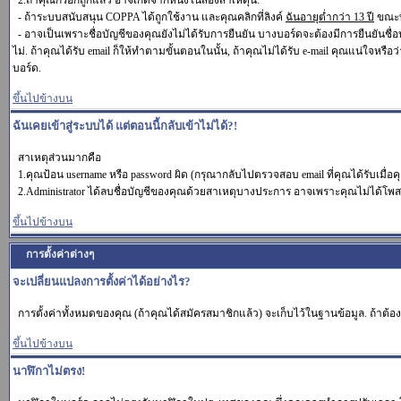
2.ถ้าคุณกรอกถูกแล้ว อาจเกิดจากหนึ่งในสองสาเหตุนี้.
- ถ้าระบบสนับสนุน COPPA ได้ถูกใช้งาน และคุณคลิกที่ลิงค์
ฉันอายุต่ำกว่า 13 ปี
ขณะที
- อาจเป็นเพราะชื่อบัญชีของคุณยังไม่ได้รับการยืนยัน บางบอร์ดจะต้องมีการยืนยันชื่
ไม่. ถ้าคุณได้รับ email ก็ให้ทำตามขั้นตอนในนั้น, ถ้าคุณไม่ได้รับ e-mail คุณแน่ใจหรือว่
บอร์ด.
ขึ้นไปข้างบน
ฉันเคยเข้าสู่ระบบได้ แต่ตอนนี้กลับเข้าไม่ได้?!
สาเหตุส่วนมากคือ
1.คุณป้อน username หรือ password ผิด (กรุณากลับไปตรวจสอบ email ที่คุณได้รับเมื่อ
2.Administrator ได้ลบชื่อบัญชีของคุณด้วยสาเหตุบางประการ อาจเพราะคุณไม่ได้โพสต์อ
ขึ้นไปข้างบน
การตั้งค่าต่างๆ
จะเปลี่ยนแปลงการตั้งค่าได้อย่างไร?
การตั้งค่าทั้งหมดของคุณ (ถ้าคุณได้สมัครสมาชิกแล้ว) จะเก็บไว้ในฐานข้อมูล. ถ้าต้องก
ขึ้นไปข้างบน
นาฬิกาไม่ตรง!