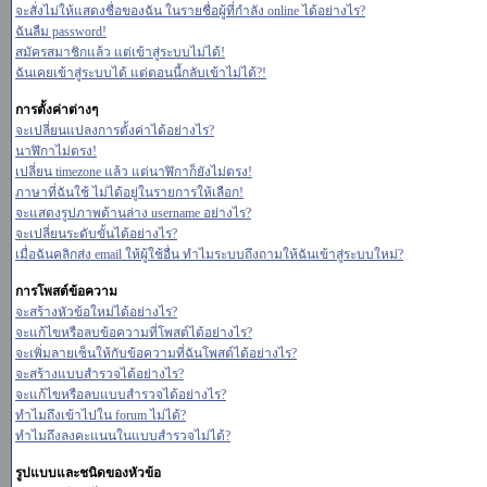
จะสั่งไม่ให้แสดงชื่อของฉัน ในรายชื่อผู้ที่กำลัง online ได้อย่างไร?
ฉันลืม password!
สมัครสมาชิกแล้ว แต่เข้าสู่ระบบไม่ได้!
ฉันเคยเข้าสู่ระบบได้ แต่ตอนนี้กลับเข้าไม่ได้?!
การตั้งค่าต่างๆ
จะเปลี่ยนแปลงการตั้งค่าได้อย่างไร?
นาฬิกาไม่ตรง!
เปลี่ยน timezone แล้ว แต่นาฬิกาก็ยังไม่ตรง!
ภาษาที่ฉันใช้ ไม่ได้อยู่ในรายการให้เลือก!
จะแสดงรูปภาพด้านล่าง username อย่างไร?
จะเปลี่ยนระดับขั้นได้อย่างไร?
เมื่อฉันคลิกส่ง email ให้ผู้ใช้อื่น ทำไมระบบถึงถามให้ฉันเข้าสู่ระบบใหม่?
การโพสต์ข้อความ
จะสร้างหัวข้อใหม่ได้อย่างไร?
จะแก้ไขหรือลบข้อความที่โพสต์ได้อย่างไร?
จะเพิ่มลายเซ็นให้กับข้อความที่ฉันโพสต์ได้อย่างไร?
จะสร้างแบบสำรวจได้อย่างไร?
จะแก้ไขหรือลบแบบสำรวจได้อย่างไร?
ทำไมถึงเข้าไปใน forum ไม่ได้?
ทำไมถึงลงคะแนนในแบบสำรวจไม่ได้?
รูปแบบและชนิดของหัวข้อ