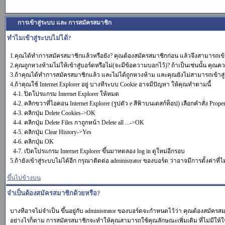
การเข้าสู่ระบบ และ การสมัครสมาชิก
ทำไมเข้าสู่ระบบไม่ได้?
1.คุณได้ทำการสมัครสมาชิกแล้วหรือยัง? คุณต้องสมัครสมาชิกก่อน แล้วจึงสามารถเข้า
2.คุณถูกหวงห้ามไม่ให้เข้าสู่บอร์ดหรือไม่(จะมีข้อความบอกไว้)? ถ้าเป็นเช่นนั้น คุณคว
3.ถ้าคุณได้ทำการสมัครสมาชิกแล้ว และไม่ได้ถูกหวงห้าม และคุณยังไม่สามารถเข้าสู่
4.ถ้าคุณใช้ Internet Explorer อยู่ บางทีระบบ Cookie อาจมีปัญหา ให้คุณทำตามนี้
4-1. ปิดโปรแกรม Internet Explorer ให้หมด
4-2. คลิกขวาที่ไอคอน Internet Explorer (รูปตัว e สีฟ้าบนเดสก์ท็อป) เลือกคำสั่ง Proper
4-3. คลิกปุ่ม Delete Cookies->OK
4-4. คลิกปุ่ม Delete Files กาถูกหน้า Delete all ...->OK
4-5. คลิกปุ่ม Clear History->Yes
4-6. คลิกปุ่ม OK
4-7. เปิดโปรแกรม Internet Explorer ขึ้นมาทดลอง log in ดูใหม่อีกรอบ
5.ถ้ายังเข้าสู่ระบบไม่ได้อีก กรุณาติดต่อ administrator ของบอร์ด ว่าอาจมีการตั้งค่าที่ไ
ขึ้นไปข้างบน
จำเป็นต้องสมัครสมาชิกด้วยหรือ?
บางทีอาจไม่จำเป็น ขึ้นอยู่กับ administrator ของบอร์ดจะกำหนดไว้ว่า คุณต้องสมัครส
อย่างไรก็ตาม การสมัครสมาชิกจะทำให้คุณสามารถใช้คุณลักษณะเพิ่มเติม ที่ไม่มีให้ใช้ในผู้