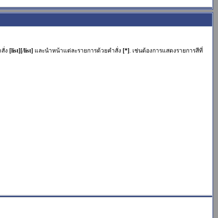
สั่ง
[list][/list]
และนำหน้าแต่ละรายการด้วยคำสั่ง
[*]
. เช่นต้องการแสดงรายการสีที่