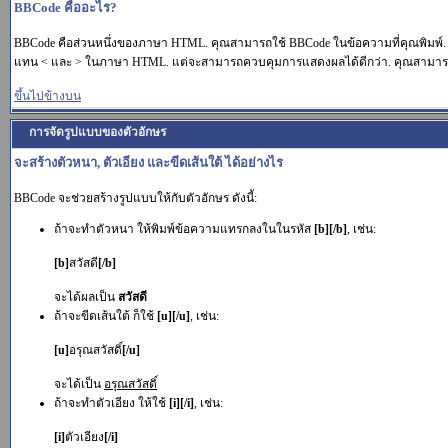
BBCode คืออะไร?
BBCode คือส่วนหนึ่งของภาษา HTML. คุณสามารถใช้ BBCode ในข้อความที่คุณพิมพ์.
แทน < และ > ในภาษา HTML. แต่จะสามารถควบคุมการแสดงผลได้ดีกว่า. คุณสามารถเพ
ขึ้นไปข้างบน
การจัดรูปแบบของตัวอักษร
จะสร้างตัวหนา, ตัวเอียง และขีดเส้นใต้ ได้อย่างไร
BBCode จะช่วยสร้างรูปแบบให้กับตัวอักษร ดังนี้:
ถ้าจะทำตัวหนา ให้พิมพ์ข้อความแทรกลงในในรหัส
[b][/b]
, เช่น:
[b]
สวัสดี
[/b]
จะได้ผลเป็น
สวัสดี
ถ้าจะขีดเส้นใต้ ก็ใช้
[u][/u]
, เช่น:
[u]
อรุณสวัสดิ์
[/u]
จะได้เป็น
อรุณสวัสดิ์
ถ้าจะทำตัวเอียง ให้ใช้
[i][/i]
, เช่น:
[i]
ตัวเอียง
[/i]