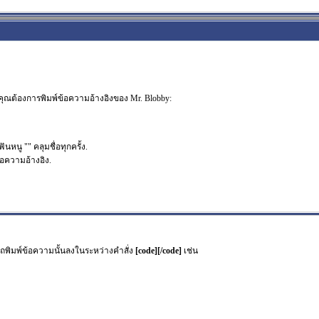
น คุณต้องการพิมพ์ข้อความอ้างอิงของ Mr. Blobby:
ฟันหนู "" คลุมชื่อทุกครั้ง.
้อความอ้างอิง.
รถพิมพ์ข้อความนั้นลงในระหว่างคำสั่ง
[code][/code]
เช่น