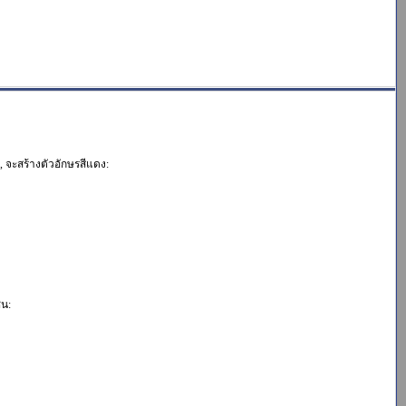
น, จะสร้างตัวอักษรสีแดง:
่น: