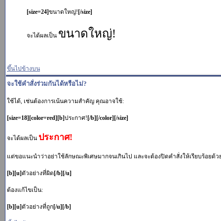
[size=24]
ขนาดใหญ่!
[/size]
ขนาดใหญ่!
จะได้ผลเป็น
ขึ้นไปข้างบน
จะใช้คำสั่งร่วมกันได้หรือไม่?
ใช้ได้, เช่นต้องการเน้นความสำคัญ คุณอาจใช้:
[size=18][color=red][b]
ประกาศ!
[/b][/color][/size]
ประกาศ!
จะได้ผลเป็น
แต่ขอแนะนำว่าอย่าใช้ลักษณะพิเศษมากจนเกินไป และจะต้องปิดคำสั่งให้เรียบร้อยด้วย. ตั
[b][u]
ตัวอย่างที่ผิด
[/b][/u]
ต้องแก้ไขเป็น:
[b][u]
ตัวอย่างที่ถูก
[/u][/b]