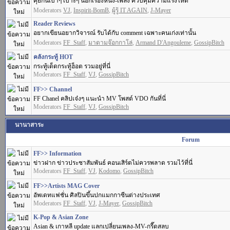
คุยกันเบาๆ เบาะๆ นอกเรื่องหนัง-เพลง ควบคุมความแรงให้ดี
Moderators
VJ
,
Inspirit-BomB
,
ผู้รู้ IT AGAIN
,
J-Mayer
Reader Reviews
อยากเขียนอยากวิจารณ์ รับได้กับ comment เฉพาะคนเก่งเท่านั้น
Moderators
FF_Staff
,
มาดามจ๊อกกาโล่
,
Armand D'Angouleme
,
GossipBitch
คลังกระทู้ HOT
กระทู้เด็ดกระทู้ฮ็อต รวมอยู่ที่นี่
Moderators
FF_Staff
,
VJ
,
GossipBitch
FF>> Channel
FF Chanel คลิปเจ๋งๆ แนะนำ MV โพสต์ VDO กันที่นี่
Moderators
FF_Staff
,
VJ
,
GossipBitch
นานาสาระ
Forum
FF>> Information
ข่าวฝาก ข่าวประชาสัมพันธ์ คอนเสิร์ตไม่ควรพลาด รวมไว้ที่นี่
Moderators
FF_Staff
,
VJ
,
Kodomo
,
GossipBitch
FF>>Artists MAG Cover
อัพเดทแฟชั่น ศิลปินขึ้นปกแมกกาซีนต่างประเทศ
Moderators
FF_Staff
,
VJ
,
J-Mayer
,
GossipBitch
K-Pop & Asian Zone
Asian & เกาหลี update แลกเปลี่ยนเพลง-MV-กรี๊ดสลบ