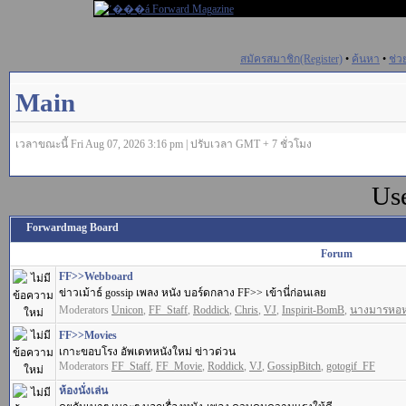
สมัครสมาชิก(Register)
•
ค้นหา
•
ช่ว
Main
เวลาขณะนี้ Fri Aug 07, 2026 3:16 pm | ปรับเวลา GMT + 7 ชั่วโมง
Us
Forwardmag Board
Forum
FF>>Webboard
ข่าวเม้าธ์ gossip เพลง หนัง บอร์ดกลาง FF>> เข้านี่ก่อนเลย
Moderators
Unicon
,
FF_Staff
,
Roddick
,
Chris
,
VJ
,
Inspirit-BomB
,
นางมารหอ
FF>>Movies
เกาะขอบโรง อัพเดทหนังใหม่ ข่าวด่วน
Moderators
FF_Staff
,
FF_Movie
,
Roddick
,
VJ
,
GossipBitch
,
gotogif_FF
ห้องนั่งเล่น