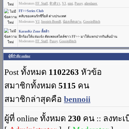
Moderators
FF_Staff
,
ทิวทิวา
,
VJ
,
nini
,
Pussy
,
alienlazer.
FF>>Series Club
คลับของคนรักซีรี่ยส์ ต่างประเทศ
Moderators
VJ
,
Inspirit-BomB
,
น้องเห็ดเผาะ
,
GossipBitch
KaraoKe Zone ลั้ลล้า
ฝึกร้องให้แจ่มเจ๋ง คัดเพลงสไตล์ชาว FF>> มาให้แหกปากกันลั่นบ้าน
Moderators
FF_Staff
,
Pussy
,
GossipBitch
ผู้ที่กำลัง online
Post ทั้งหมด
1102263
หัวข้อ
สมาชิกทั้งหมด
5115
คน
สมาชิกล่าสุดคือ
bennoii
ผู้ที่ online ทั้งหมด
230
คน :: ลงทะเบ