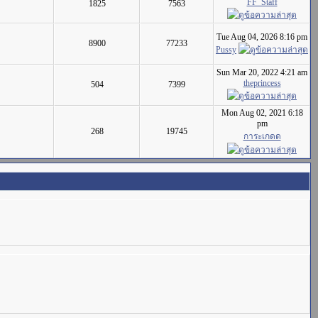
FF_Staff
1825
7563
Tue Aug 04, 2026 8:16 pm
8900
77233
Pussy
Sun Mar 20, 2022 4:21 am
theprincess
504
7399
Mon Aug 02, 2021 6:18
pm
268
19745
การะเกดด