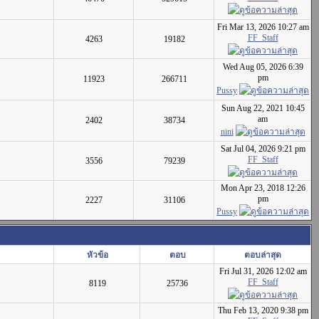
Fri Mar 13, 2026 10:27 am
FF_Staff
4263
19182
Wed Aug 05, 2026 6:39
pm
11923
266711
Pussy
Sun Aug 22, 2021 10:45
am
2402
38734
nini
Sat Jul 04, 2026 9:21 pm
FF_Staff
3556
79239
Mon Apr 23, 2018 12:26
pm
2227
31106
Pussy
หัวข้อ
ตอบ
ตอบล่าสุด
Fri Jul 31, 2026 12:02 am
FF_Staff
8119
25736
Thu Feb 13, 2020 9:38 pm