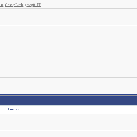
วม
,
GossipBitch
,
gotogif_FF
Forum