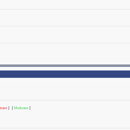
rator
] [
Moderator
]