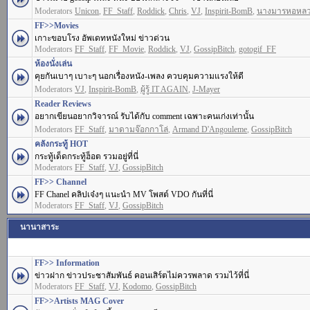
Moderators
Unicon
,
FF_Staff
,
Roddick
,
Chris
,
VJ
,
Inspirit-BomB
,
นางมารหอหล
FF>>Movies
เกาะขอบโรง อัพเดทหนังใหม่ ข่าวด่วน
Moderators
FF_Staff
,
FF_Movie
,
Roddick
,
VJ
,
GossipBitch
,
gotogif_FF
ห้องนั่งเล่น
คุยกันเบาๆ เบาะๆ นอกเรื่องหนัง-เพลง ควบคุมความแรงให้ดี
Moderators
VJ
,
Inspirit-BomB
,
ผู้รู้ IT AGAIN
,
J-Mayer
Reader Reviews
อยากเขียนอยากวิจารณ์ รับได้กับ comment เฉพาะคนเก่งเท่านั้น
Moderators
FF_Staff
,
มาดามจ๊อกกาโล่
,
Armand D'Angouleme
,
GossipBitch
คลังกระทู้ HOT
กระทู้เด็ดกระทู้ฮ็อต รวมอยู่ที่นี่
Moderators
FF_Staff
,
VJ
,
GossipBitch
FF>> Channel
FF Chanel คลิปเจ๋งๆ แนะนำ MV โพสต์ VDO กันที่นี่
Moderators
FF_Staff
,
VJ
,
GossipBitch
นานาสาระ
FF>> Information
ข่าวฝาก ข่าวประชาสัมพันธ์ คอนเสิร์ตไม่ควรพลาด รวมไว้ที่นี่
Moderators
FF_Staff
,
VJ
,
Kodomo
,
GossipBitch
FF>>Artists MAG Cover