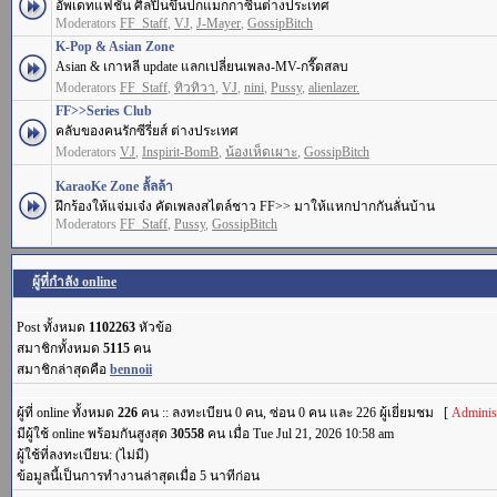
อัพเดทแฟชั่น ศิลปินขึ้นปกแมกกาซีนต่างประเทศ
Moderators
FF_Staff
,
VJ
,
J-Mayer
,
GossipBitch
K-Pop & Asian Zone
Asian & เกาหลี update แลกเปลี่ยนเพลง-MV-กรี๊ดสลบ
Moderators
FF_Staff
,
ทิวทิวา
,
VJ
,
nini
,
Pussy
,
alienlazer.
FF>>Series Club
คลับของคนรักซีรี่ยส์ ต่างประเทศ
Moderators
VJ
,
Inspirit-BomB
,
น้องเห็ดเผาะ
,
GossipBitch
KaraoKe Zone ลั้ลล้า
ฝึกร้องให้แจ่มเจ๋ง คัดเพลงสไตล์ชาว FF>> มาให้แหกปากกันลั่นบ้าน
Moderators
FF_Staff
,
Pussy
,
GossipBitch
ผู้ที่กำลัง online
Post ทั้งหมด
1102263
หัวข้อ
สมาชิกทั้งหมด
5115
คน
สมาชิกล่าสุดคือ
bennoii
ผู้ที่ online ทั้งหมด
226
คน :: ลงทะเบียน 0 คน, ซ่อน 0 คน และ 226 ผู้เยี่ยมชม [
Administ
มีผู้ใช้ online พร้อมกันสูงสุด
30558
คน เมื่อ Tue Jul 21, 2026 10:58 am
ผู้ใช้ที่ลงทะเบียน: (ไม่มี)
ข้อมูลนี้เป็นการทำงานล่าสุดเมื่อ 5 นาทีก่อน