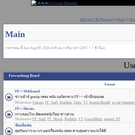
สมัครสมาชิก(Register)
•
ค้นหา
•
ช่ว
Main
เวลาขณะนี้ Sun Aug 09, 2026 4:08 am | ปรับเวลา GMT + 7 ชั่วโมง
Us
Forwardmag Board
Forum
FF>>Webboard
ข่าวเม้าธ์ gossip เพลง หนัง บอร์ดกลาง FF>> เข้านี่ก่อนเลย
Moderators
Unicon
,
FF_Staff
,
Roddick
,
Chris
,
VJ
,
Inspirit-BomB
,
นางมารหอหล
FF>>Movies
เกาะขอบโรง อัพเดทหนังใหม่ ข่าวด่วน
Moderators
FF_Staff
,
FF_Movie
,
Roddick
,
VJ
,
GossipBitch
,
gotogif_FF
ห้องนั่งเล่น
คุยกันเบาๆ เบาะๆ นอกเรื่องหนัง-เพลง ควบคุมความแรงให้ดี