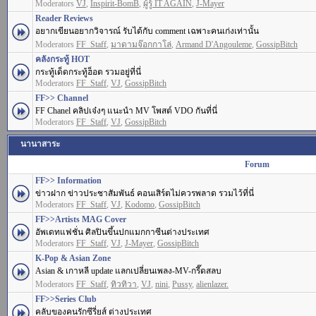
Moderators
VJ
,
Inspirit-BomB
,
ผู้รู้ IT AGAIN
,
J-Mayer
Reader Reviews
อยากเขียนอยากวิจารณ์ รับได้กับ comment เฉพาะคนเก่งเท่านั้น
Moderators
FF_Staff
,
มาดามจ๊อกกาโล่
,
Armand D'Angouleme
,
GossipBitch
คลังกระทู้ HOT
กระทู้เด็ดกระทู้ฮ็อต รวมอยู่ที่นี่
Moderators
FF_Staff
,
VJ
,
GossipBitch
FF>> Channel
FF Chanel คลิปเจ๋งๆ แนะนำ MV โพสต์ VDO กันที่นี่
Moderators
FF_Staff
,
VJ
,
GossipBitch
นานาสาระ
Forum
FF>> Information
ข่าวฝาก ข่าวประชาสัมพันธ์ คอนเสิร์ตไม่ควรพลาด รวมไว้ที่นี่
Moderators
FF_Staff
,
VJ
,
Kodomo
,
GossipBitch
FF>>Artists MAG Cover
อัพเดทแฟชั่น ศิลปินขึ้นปกแมกกาซีนต่างประเทศ
Moderators
FF_Staff
,
VJ
,
J-Mayer
,
GossipBitch
K-Pop & Asian Zone
Asian & เกาหลี update แลกเปลี่ยนเพลง-MV-กรี๊ดสลบ
Moderators
FF_Staff
,
ทิวทิวา
,
VJ
,
nini
,
Pussy
,
alienlazer.
FF>>Series Club
คลับของคนรักซีรี่ยส์ ต่างประเทศ