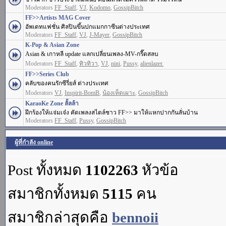
Moderators
FF_Staff
,
VJ
,
Kodomo
,
GossipBitch
FF>>Artists MAG Cover
อัพเดทแฟชั่น ศิลปินขึ้นปกแมกกาซีนต่างประเทศ
Moderators
FF_Staff
,
VJ
,
J-Mayer
,
GossipBitch
K-Pop & Asian Zone
Asian & เกาหลี update แลกเปลี่ยนเพลง-MV-กรี๊ดสลบ
Moderators
FF_Staff
,
ทิวทิวา
,
VJ
,
nini
,
Pussy
,
alienlazer.
FF>>Series Club
คลับของคนรักซีรี่ยส์ ต่างประเทศ
Moderators
VJ
,
Inspirit-BomB
,
น้องเห็ดเผาะ
,
GossipBitch
KaraoKe Zone ลั้ลล้า
ฝึกร้องให้แจ่มเจ๋ง คัดเพลงสไตล์ชาว FF>> มาให้แหกปากกันลั่นบ้าน
Moderators
FF_Staff
,
Pussy
,
GossipBitch
ผู้ที่กำลัง online
Post ทั้งหมด
1102263
หัวข้อ
สมาชิกทั้งหมด
5115
คน
สมาชิกล่าสุดคือ
bennoii