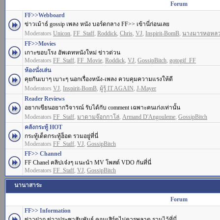
Forum
FF>>Webboard
ข่าวเม้าธ์ gossip เพลง หนัง บอร์ดกลาง FF>> เข้านี่ก่อนเลย
Moderators
Unicon
,
FF_Staff
,
Roddick
,
Chris
,
VJ
,
Inspirit-BomB
,
นางมารหอหล
FF>>Movies
เกาะขอบโรง อัพเดทหนังใหม่ ข่าวด่วน
Moderators
FF_Staff
,
FF_Movie
,
Roddick
,
VJ
,
GossipBitch
,
gotogif_FF
ห้องนั่งเล่น
คุยกันเบาๆ เบาะๆ นอกเรื่องหนัง-เพลง ควบคุมความแรงให้ดี
Moderators
VJ
,
Inspirit-BomB
,
ผู้รู้ IT AGAIN
,
J-Mayer
Reader Reviews
อยากเขียนอยากวิจารณ์ รับได้กับ comment เฉพาะคนเก่งเท่านั้น
Moderators
FF_Staff
,
มาดามจ๊อกกาโล่
,
Armand D'Angouleme
,
GossipBitch
คลังกระทู้ HOT
กระทู้เด็ดกระทู้ฮ็อต รวมอยู่ที่นี่
Moderators
FF_Staff
,
VJ
,
GossipBitch
FF>> Channel
FF Chanel คลิปเจ๋งๆ แนะนำ MV โพสต์ VDO กันที่นี่
Moderators
FF_Staff
,
VJ
,
GossipBitch
นานาสาระ
Forum
FF>> Information
ข่าวฝาก ข่าวประชาสัมพันธ์ คอนเสิร์ตไม่ควรพลาด รวมไว้ที่นี่