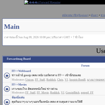
สมัครสมาชิก(Register)
•
ค้นหา
•
ช่ว
Main
เวลาขณะนี้ Sun Aug 09, 2026 10:08 pm | ปรับเวลา GMT + 7 ชั่วโมง
Us
Forwardmag Board
Forum
FF>>Webboard
ข่าวเม้าธ์ gossip เพลง หนัง บอร์ดกลาง FF>> เข้านี่ก่อนเลย
Moderators
Unicon
,
FF_Staff
,
Roddick
,
Chris
,
VJ
,
Inspirit-BomB
,
นางมารหอหล
FF>>Movies
เกาะขอบโรง อัพเดทหนังใหม่ ข่าวด่วน
Moderators
FF_Staff
,
FF_Movie
,
Roddick
,
VJ
,
GossipBitch
,
gotogif_FF
ห้องนั่งเล่น
คุยกันเบาๆ เบาะๆ นอกเรื่องหนัง-เพลง ควบคุมความแรงให้ดี