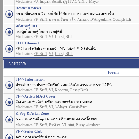
Moderators
VJ
,
Inspirit-BomB
,
ผู้รู้ IT AGAIN
,
J-Mayer
Reader Reviews
อยากเขียนอยากวิจารณ์ รับได้กับ comment เฉพาะคนเก่งเท่านั้น
Moderators
FF_Staff
,
มาดามจ๊อกกาโล่
,
Armand D'Angouleme
,
GossipBitch
คลังกระทู้ HOT
กระทู้เด็ดกระทู้ฮ็อต รวมอยู่ที่นี่
Moderators
FF_Staff
,
VJ
,
GossipBitch
FF>> Channel
FF Chanel คลิปเจ๋งๆ แนะนำ MV โพสต์ VDO กันที่นี่
Moderators
FF_Staff
,
VJ
,
GossipBitch
นานาสาระ
Forum
FF>> Information
ข่าวฝาก ข่าวประชาสัมพันธ์ คอนเสิร์ตไม่ควรพลาด รวมไว้ที่นี่
Moderators
FF_Staff
,
VJ
,
Kodomo
,
GossipBitch
FF>>Artists MAG Cover
อัพเดทแฟชั่น ศิลปินขึ้นปกแมกกาซีนต่างประเทศ
Moderators
FF_Staff
,
VJ
,
J-Mayer
,
GossipBitch
K-Pop & Asian Zone
Asian & เกาหลี update แลกเปลี่ยนเพลง-MV-กรี๊ดสลบ
Moderators
FF_Staff
,
ทิวทิวา
,
VJ
,
nini
,
Pussy
,
alienlazer.
FF>>Series Club
คลับของคนรักซีรี่ยส์ ต่างประเทศ