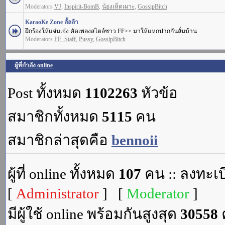
Moderators
VJ
,
Inspirit-BomB
,
น้องเห็ดเผาะ
,
GossipBitch
KaraoKe Zone ลั้ลล้า
ฝึกร้องให้แจ่มเจ๋ง คัดเพลงสไตล์ชาว FF>> มาให้แหกปากกันลั่นบ้าน
Moderators
FF_Staff
,
Pussy
,
GossipBitch
ผู้ที่กำลัง online
Post ทั้งหมด
1102263
หัวข้อ
สมาชิกทั้งหมด
5115
คน
สมาชิกล่าสุดคือ
bennoii
ผู้ที่ online ทั้งหมด
107
คน :: ลงทะเบ
[
Administrator
] [
Moderator
]
มีผู้ใช้ online พร้อมกันสูงสุด
30558
ค