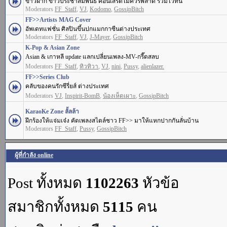
ข่าวฝาก ข่าวประชาสัมพันธ์ คอนเสิร์ตไม่ควรพลาด รวมไว้ที่นี่
Moderators
FF_Staff
,
VJ
,
Kodomo
,
GossipBitch
FF>>Artists MAG Cover
อัพเดทแฟชั่น ศิลปินขึ้นปกแมกกาซีนต่างประเทศ
Moderators
FF_Staff
,
VJ
,
J-Mayer
,
GossipBitch
K-Pop & Asian Zone
Asian & เกาหลี update แลกเปลี่ยนเพลง-MV-กรี๊ดสลบ
Moderators
FF_Staff
,
ทิวทิวา
,
VJ
,
nini
,
Pussy
,
alienlazer.
FF>>Series Club
คลับของคนรักซีรี่ยส์ ต่างประเทศ
Moderators
VJ
,
Inspirit-BomB
,
น้องเห็ดเผาะ
,
GossipBitch
KaraoKe Zone ลั้ลล้า
ฝึกร้องให้แจ่มเจ๋ง คัดเพลงสไตล์ชาว FF>> มาให้แหกปากกันลั่นบ้าน
Moderators
FF_Staff
,
Pussy
,
GossipBitch
ผู้ที่กำลัง online
Post ทั้งหมด
1102263
หัวข้อ
สมาชิกทั้งหมด
5115
คน