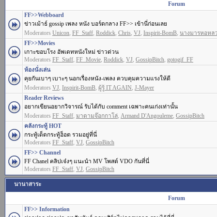
Forum
FF>>Webboard
ข่าวเม้าธ์ gossip เพลง หนัง บอร์ดกลาง FF>> เข้านี่ก่อนเลย
Moderators
Unicon
,
FF_Staff
,
Roddick
,
Chris
,
VJ
,
Inspirit-BomB
,
นางมารหอหล
FF>>Movies
เกาะขอบโรง อัพเดทหนังใหม่ ข่าวด่วน
Moderators
FF_Staff
,
FF_Movie
,
Roddick
,
VJ
,
GossipBitch
,
gotogif_FF
ห้องนั่งเล่น
คุยกันเบาๆ เบาะๆ นอกเรื่องหนัง-เพลง ควบคุมความแรงให้ดี
Moderators
VJ
,
Inspirit-BomB
,
ผู้รู้ IT AGAIN
,
J-Mayer
Reader Reviews
อยากเขียนอยากวิจารณ์ รับได้กับ comment เฉพาะคนเก่งเท่านั้น
Moderators
FF_Staff
,
มาดามจ๊อกกาโล่
,
Armand D'Angouleme
,
GossipBitch
คลังกระทู้ HOT
กระทู้เด็ดกระทู้ฮ็อต รวมอยู่ที่นี่
Moderators
FF_Staff
,
VJ
,
GossipBitch
FF>> Channel
FF Chanel คลิปเจ๋งๆ แนะนำ MV โพสต์ VDO กันที่นี่
Moderators
FF_Staff
,
VJ
,
GossipBitch
นานาสาระ
Forum
FF>> Information