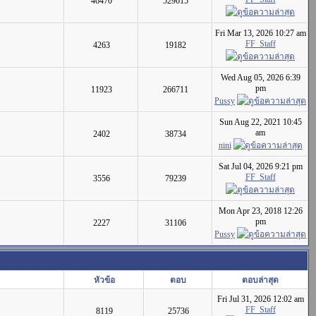
46470
529615
Fri Mar 13, 2026 10:27 am
FF_Staff
4263
19182
Wed Aug 05, 2026 6:39
pm
11923
266711
Pussy
Sun Aug 22, 2021 10:45
am
2402
38734
nini
Sat Jul 04, 2026 9:21 pm
FF_Staff
3556
79239
Mon Apr 23, 2018 12:26
pm
2227
31106
Pussy
หัวข้อ
ตอบ
ตอบล่าสุด
Fri Jul 31, 2026 12:02 am
FF_Staff
8119
25736