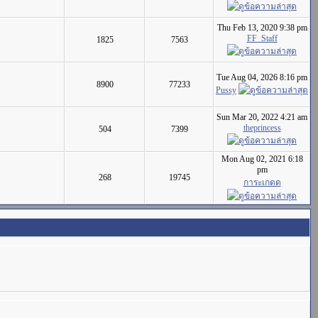
Thu Feb 13, 2020 9:38 pm
FF_Staff
1825
7563
Tue Aug 04, 2026 8:16 pm
8900
77233
Pussy
Sun Mar 20, 2022 4:21 am
theprincess
504
7399
Mon Aug 02, 2021 6:18
pm
268
19745
การะเกดด