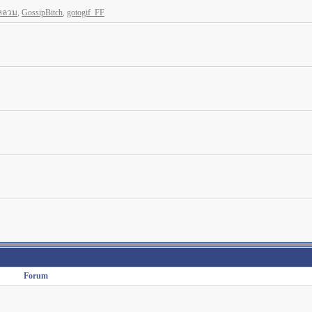
หลวม
,
GossipBitch
,
gotogif_FF
Forum