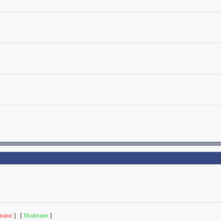
rator
] [
Moderator
]