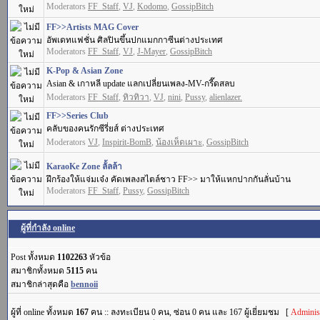
Moderators
FF_Staff
,
VJ
,
Kodomo
,
GossipBitch
FF>>Artists MAG Cover
อัพเดทแฟชั่น ศิลปินขึ้นปกแมกกาซีนต่างประเทศ
Moderators
FF_Staff
,
VJ
,
J-Mayer
,
GossipBitch
K-Pop & Asian Zone
Asian & เกาหลี update แลกเปลี่ยนเพลง-MV-กรี๊ดสลบ
Moderators
FF_Staff
,
ทิวทิวา
,
VJ
,
nini
,
Pussy
,
alienlazer.
FF>>Series Club
คลับของคนรักซีรี่ยส์ ต่างประเทศ
Moderators
VJ
,
Inspirit-BomB
,
น้องเห็ดเผาะ
,
GossipBitch
KaraoKe Zone ลั้ลล้า
ฝึกร้องให้แจ่มเจ๋ง คัดเพลงสไตล์ชาว FF>> มาให้แหกปากกันลั่นบ้าน
Moderators
FF_Staff
,
Pussy
,
GossipBitch
ผู้ที่กำลัง online
Post ทั้งหมด
1102263
หัวข้อ
สมาชิกทั้งหมด
5115
คน
สมาชิกล่าสุดคือ
bennoii
ผู้ที่ online ทั้งหมด
167
คน :: ลงทะเบียน 0 คน, ซ่อน 0 คน และ 167 ผู้เยี่ยมชม [
Administ