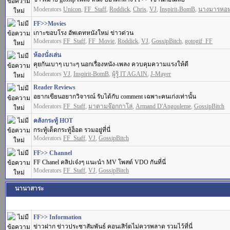
Moderators
Unicon
,
FF_Staff
,
Roddick
,
Chris
,
VJ
,
Inspirit-BomB
,
นางมารหอ
FF>>Movies
เกาะขอบโรง อัพเดทหนังใหม่ ข่าวด่วน
Moderators
FF_Staff
,
FF_Movie
,
Roddick
,
VJ
,
GossipBitch
,
gotogif_FF
ห้องนั่งเล่น
คุยกันเบาๆ เบาะๆ นอกเรื่องหนัง-เพลง ควบคุมความแรงให้ดี
Moderators
VJ
,
Inspirit-BomB
,
ผู้รู้ IT AGAIN
,
J-Mayer
Reader Reviews
อยากเขียนอยากวิจารณ์ รับได้กับ comment เฉพาะคนเก่งเท่านั้น
Moderators
FF_Staff
,
มาดามจ๊อกกาโล่
,
Armand D'Angouleme
,
GossipBitch
คลังกระทู้ HOT
กระทู้เด็ดกระทู้ฮ็อต รวมอยู่ที่นี่
Moderators
FF_Staff
,
VJ
,
GossipBitch
FF>> Channel
FF Chanel คลิปเจ๋งๆ แนะนำ MV โพสต์ VDO กันที่นี่
Moderators
FF_Staff
,
VJ
,
GossipBitch
นานาสาระ
FF>> Information
ข่าวฝาก ข่าวประชาสัมพันธ์ คอนเสิร์ตไม่ควรพลาด รวมไว้ที่นี่