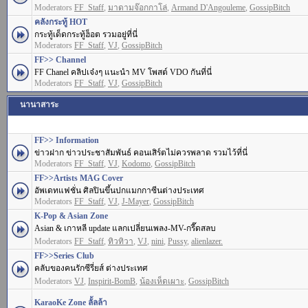
Moderators
FF_Staff
,
มาดามจ๊อกกาโล่
,
Armand D'Angouleme
,
GossipBitch
คลังกระทู้ HOT
กระทู้เด็ดกระทู้ฮ็อต รวมอยู่ที่นี่
Moderators
FF_Staff
,
VJ
,
GossipBitch
FF>> Channel
FF Chanel คลิปเจ๋งๆ แนะนำ MV โพสต์ VDO กันที่นี่
Moderators
FF_Staff
,
VJ
,
GossipBitch
นานาสาระ
FF>> Information
ข่าวฝาก ข่าวประชาสัมพันธ์ คอนเสิร์ตไม่ควรพลาด รวมไว้ที่นี่
Moderators
FF_Staff
,
VJ
,
Kodomo
,
GossipBitch
FF>>Artists MAG Cover
อัพเดทแฟชั่น ศิลปินขึ้นปกแมกกาซีนต่างประเทศ
Moderators
FF_Staff
,
VJ
,
J-Mayer
,
GossipBitch
K-Pop & Asian Zone
Asian & เกาหลี update แลกเปลี่ยนเพลง-MV-กรี๊ดสลบ
Moderators
FF_Staff
,
ทิวทิวา
,
VJ
,
nini
,
Pussy
,
alienlazer.
FF>>Series Club
คลับของคนรักซีรี่ยส์ ต่างประเทศ
Moderators
VJ
,
Inspirit-BomB
,
น้องเห็ดเผาะ
,
GossipBitch
KaraoKe Zone ลั้ลล้า