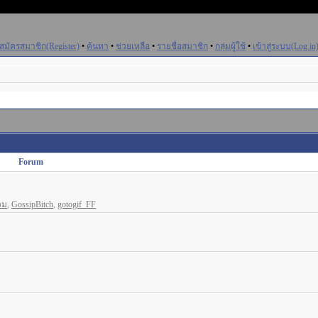
สมัครสมาชิก(Register)
•
ค้นหา
•
ช่วยเหลือ
•
รายชื่อสมาชิก
•
กลุ่มผู้ใช้
•
เข้าสู่ระบบ(Log in
Forum
วม
,
GossipBitch
,
gotogif_FF