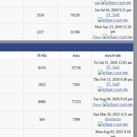
nini
Sat Jul 04, 2026 9:21 pm
FF_Staff
3556
79239
Mon Apr 23, 2018 12:26
pm
2227
31106
Pussy
หัวข้อ
ตอบ
ตอบล่าสุด
Fri Jul 31, 2026 12:02 am
FF_Staff
8119
25736
Thu Feb 13, 2020 9:38 pm
FF_Staff
1825
7563
Tue Aug 04, 2026 8:16 pm
8900
77233
Pussy
Sun Mar 20, 2022 4:21 am
theprincess
504
7399
Mon Aug 02, 2021 6:18
pm