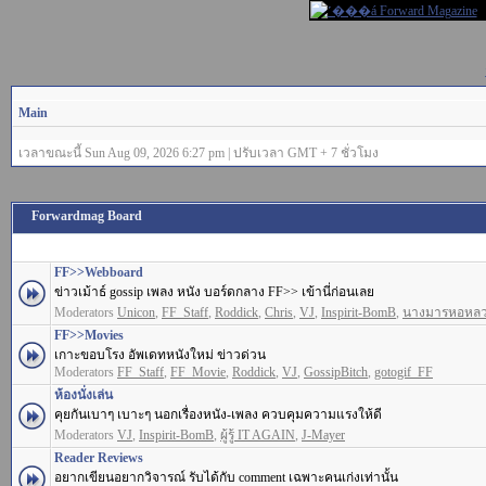
Main
เวลาขณะนี้ Sun Aug 09, 2026 6:27 pm | ปรับเวลา GMT + 7 ชั่วโมง
Forwardmag Board
FF>>Webboard
ข่าวเม้าธ์ gossip เพลง หนัง บอร์ดกลาง FF>> เข้านี่ก่อนเลย
Moderators
Unicon
,
FF_Staff
,
Roddick
,
Chris
,
VJ
,
Inspirit-BomB
,
นางมารหอหล
FF>>Movies
เกาะขอบโรง อัพเดทหนังใหม่ ข่าวด่วน
Moderators
FF_Staff
,
FF_Movie
,
Roddick
,
VJ
,
GossipBitch
,
gotogif_FF
ห้องนั่งเล่น
คุยกันเบาๆ เบาะๆ นอกเรื่องหนัง-เพลง ควบคุมความแรงให้ดี
Moderators
VJ
,
Inspirit-BomB
,
ผู้รู้ IT AGAIN
,
J-Mayer
Reader Reviews
อยากเขียนอยากวิจารณ์ รับได้กับ comment เฉพาะคนเก่งเท่านั้น