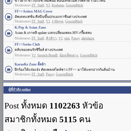
ข่าวฝาก ข่าวประชาสัมพันธ์ คอนเสิร์ตไม่ควรพลาด รวมไว้ที่นี่
Moderators
FF_Staff
,
VJ
,
Kodomo
,
GossipBitch
FF>>Artists MAG Cover
อัพเดทแฟชั่น ศิลปินขึ้นปกแมกกาซีนต่างประเทศ
Moderators
FF_Staff
,
VJ
,
J-Mayer
,
GossipBitch
K-Pop & Asian Zone
Asian & เกาหลี update แลกเปลี่ยนเพลง-MV-กรี๊ดสลบ
Moderators
FF_Staff
,
ทิวทิวา
,
VJ
,
nini
,
Pussy
,
alienlazer.
FF>>Series Club
คลับของคนรักซีรี่ยส์ ต่างประเทศ
Moderators
VJ
,
Inspirit-BomB
,
น้องเห็ดเผาะ
,
GossipBitch
KaraoKe Zone ลั้ลล้า
ฝึกร้องให้แจ่มเจ๋ง คัดเพลงสไตล์ชาว FF>> มาให้แหกปากกันลั่นบ้าน
Moderators
FF_Staff
,
Pussy
,
GossipBitch
ผู้ที่กำลัง online
Post ทั้งหมด
1102263
หัวข้อ
สมาชิกทั้งหมด
5115
คน