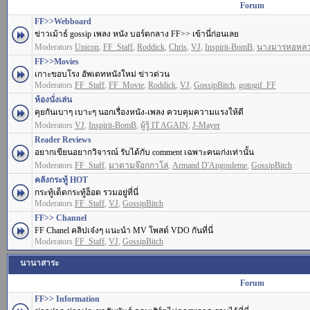
Forum
FF>>Webboard
ข่าวเม้าธ์ gossip เพลง หนัง บอร์ดกลาง FF>> เข้านี่ก่อนเลย
Moderators
Unicon
,
FF_Staff
,
Roddick
,
Chris
,
VJ
,
Inspirit-BomB
,
นางมารหอหล
FF>>Movies
เกาะขอบโรง อัพเดทหนังใหม่ ข่าวด่วน
Moderators
FF_Staff
,
FF_Movie
,
Roddick
,
VJ
,
GossipBitch
,
gotogif_FF
ห้องนั่งเล่น
คุยกันเบาๆ เบาะๆ นอกเรื่องหนัง-เพลง ควบคุมความแรงให้ดี
Moderators
VJ
,
Inspirit-BomB
,
ผู้รู้ IT AGAIN
,
J-Mayer
Reader Reviews
อยากเขียนอยากวิจารณ์ รับได้กับ comment เฉพาะคนเก่งเท่านั้น
Moderators
FF_Staff
,
มาดามจ๊อกกาโล่
,
Armand D'Angouleme
,
GossipBitch
คลังกระทู้ HOT
กระทู้เด็ดกระทู้ฮ็อต รวมอยู่ที่นี่
Moderators
FF_Staff
,
VJ
,
GossipBitch
FF>> Channel
FF Chanel คลิปเจ๋งๆ แนะนำ MV โพสต์ VDO กันที่นี่
Moderators
FF_Staff
,
VJ
,
GossipBitch
นานาสาระ
Forum
FF>> Information