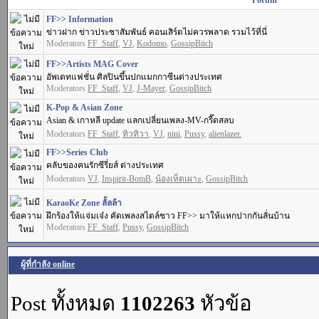
Forum
FF>> Information
ข่าวฝาก ข่าวประชาสัมพันธ์ คอนเสิร์ตไม่ควรพลาด รวมไว้ที่นี่
Moderators
FF_Staff
,
VJ
,
Kodomo
,
GossipBitch
FF>>Artists MAG Cover
อัพเดทแฟชั่น ศิลปินขึ้นปกแมกกาซีนต่างประเทศ
Moderators
FF_Staff
,
VJ
,
J-Mayer
,
GossipBitch
K-Pop & Asian Zone
Asian & เกาหลี update แลกเปลี่ยนเพลง-MV-กรี๊ดสลบ
Moderators
FF_Staff
,
ทิวทิวา
,
VJ
,
nini
,
Pussy
,
alienlazer.
FF>>Series Club
คลับของคนรักซีรี่ยส์ ต่างประเทศ
Moderators
VJ
,
Inspirit-BomB
,
น้องเห็ดเผาะ
,
GossipBitch
KaraoKe Zone ลั้ลล้า
ฝึกร้องให้แจ่มเจ๋ง คัดเพลงสไตล์ชาว FF>> มาให้แหกปากกันลั่นบ้าน
Moderators
FF_Staff
,
Pussy
,
GossipBitch
ผู้ที่กำลัง online
Post ทั้งหมด
1102263
หัวข้อ