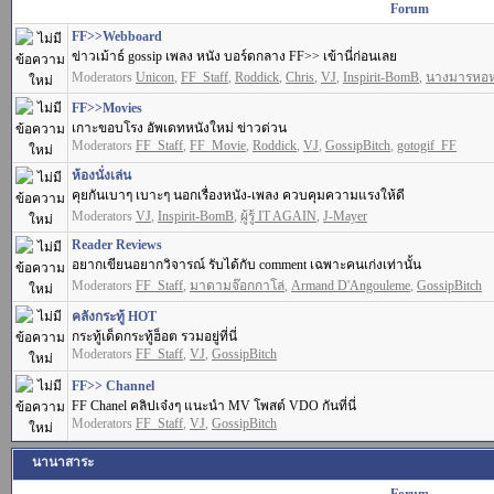
Forum
FF>>Webboard
ข่าวเม้าธ์ gossip เพลง หนัง บอร์ดกลาง FF>> เข้านี่ก่อนเลย
Moderators
Unicon
,
FF_Staff
,
Roddick
,
Chris
,
VJ
,
Inspirit-BomB
,
นางมารหอ
FF>>Movies
เกาะขอบโรง อัพเดทหนังใหม่ ข่าวด่วน
Moderators
FF_Staff
,
FF_Movie
,
Roddick
,
VJ
,
GossipBitch
,
gotogif_FF
ห้องนั่งเล่น
คุยกันเบาๆ เบาะๆ นอกเรื่องหนัง-เพลง ควบคุมความแรงให้ดี
Moderators
VJ
,
Inspirit-BomB
,
ผู้รู้ IT AGAIN
,
J-Mayer
Reader Reviews
อยากเขียนอยากวิจารณ์ รับได้กับ comment เฉพาะคนเก่งเท่านั้น
Moderators
FF_Staff
,
มาดามจ๊อกกาโล่
,
Armand D'Angouleme
,
GossipBitch
คลังกระทู้ HOT
กระทู้เด็ดกระทู้ฮ็อต รวมอยู่ที่นี่
Moderators
FF_Staff
,
VJ
,
GossipBitch
FF>> Channel
FF Chanel คลิปเจ๋งๆ แนะนำ MV โพสต์ VDO กันที่นี่
Moderators
FF_Staff
,
VJ
,
GossipBitch
นานาสาระ