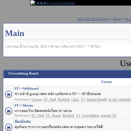
สมัครสมาชิก(Register)
•
ค้นหา
•
ช่ว
Main
เวลาขณะนี้ Sat Aug 08, 2026 3:40 am | ปรับเวลา GMT + 7 ชั่วโมง
Us
Forwardmag Board
Forum
FF>>Webboard
ข่าวเม้าธ์ gossip เพลง หนัง บอร์ดกลาง FF>> เข้านี่ก่อนเลย
Moderators
Unicon
,
FF_Staff
,
Roddick
,
Chris
,
VJ
,
Inspirit-BomB
,
นางมารหอหล
FF>>Movies
เกาะขอบโรง อัพเดทหนังใหม่ ข่าวด่วน
Moderators
FF_Staff
,
FF_Movie
,
Roddick
,
VJ
,
GossipBitch
,
gotogif_FF
ห้องนั่งเล่น
คุยกันเบาๆ เบาะๆ นอกเรื่องหนัง-เพลง ควบคุมความแรงให้ดี