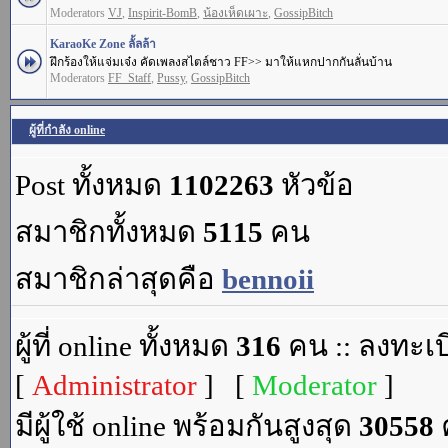
Moderators
VJ
,
Inspirit-BomB
,
น้องเห็ดเผาะ
,
GossipBitch
KaraoKe Zone ลั้ลล้า
ฝึกร้องให้แจ่มเจ๋ง คัดเพลงสไตล์ชาว FF>> มาให้แหกปากกันลั่นบ้าน
Moderators
FF_Staff
,
Pussy
,
GossipBitch
ผู้ที่กำลัง online
Post ทั้งหมด
1102263
หัวข้อ
สมาชิกทั้งหมด
5115
คน
สมาชิกล่าสุดคือ
bennoii
ผู้ที่ online ทั้งหมด
316
คน :: ลงทะเบ
[
Administrator
] [
Moderator
]
มีผู้ใช้ online พร้อมกันสูงสุด
30558
ค