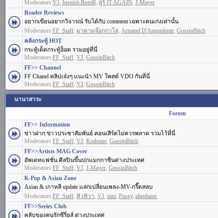
Moderators
VJ
,
Inspirit-BomB
,
ผู้รู้ IT AGAIN
,
J-Mayer
Reader Reviews
อยากเขียนอยากวิจารณ์ รับได้กับ comment เฉพาะคนเก่งเท่านั้น
Moderators
FF_Staff
,
มาดามจ๊อกกาโล่
,
Armand D'Angouleme
,
GossipBitch
คลังกระทู้ HOT
กระทู้เด็ดกระทู้ฮ็อต รวมอยู่ที่นี่
Moderators
FF_Staff
,
VJ
,
GossipBitch
FF>> Channel
FF Chanel คลิปเจ๋งๆ แนะนำ MV โพสต์ VDO กันที่นี่
Moderators
FF_Staff
,
VJ
,
GossipBitch
นานาสาระ
Forum
FF>> Information
ข่าวฝาก ข่าวประชาสัมพันธ์ คอนเสิร์ตไม่ควรพลาด รวมไว้ที่นี่
Moderators
FF_Staff
,
VJ
,
Kodomo
,
GossipBitch
FF>>Artists MAG Cover
อัพเดทแฟชั่น ศิลปินขึ้นปกแมกกาซีนต่างประเทศ
Moderators
FF_Staff
,
VJ
,
J-Mayer
,
GossipBitch
K-Pop & Asian Zone
Asian & เกาหลี update แลกเปลี่ยนเพลง-MV-กรี๊ดสลบ
Moderators
FF_Staff
,
ทิวทิวา
,
VJ
,
nini
,
Pussy
,
alienlazer.
FF>>Series Club
คลับของคนรักซีรี่ยส์ ต่างประเทศ