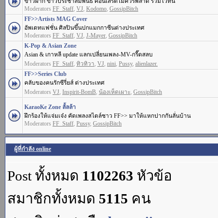
ข่าวฝาก ข่าวประชาสัมพันธ์ คอนเสิร์ตไม่ควรพลาด รวมไว้ที่นี่
Moderators
FF_Staff
,
VJ
,
Kodomo
,
GossipBitch
FF>>Artists MAG Cover
อัพเดทแฟชั่น ศิลปินขึ้นปกแมกกาซีนต่างประเทศ
Moderators
FF_Staff
,
VJ
,
J-Mayer
,
GossipBitch
K-Pop & Asian Zone
Asian & เกาหลี update แลกเปลี่ยนเพลง-MV-กรี๊ดสลบ
Moderators
FF_Staff
,
ทิวทิวา
,
VJ
,
nini
,
Pussy
,
alienlazer.
FF>>Series Club
คลับของคนรักซีรี่ยส์ ต่างประเทศ
Moderators
VJ
,
Inspirit-BomB
,
น้องเห็ดเผาะ
,
GossipBitch
KaraoKe Zone ลั้ลล้า
ฝึกร้องให้แจ่มเจ๋ง คัดเพลงสไตล์ชาว FF>> มาให้แหกปากกันลั่นบ้าน
Moderators
FF_Staff
,
Pussy
,
GossipBitch
ผู้ที่กำลัง online
Post ทั้งหมด
1102263
หัวข้อ
สมาชิกทั้งหมด
5115
คน