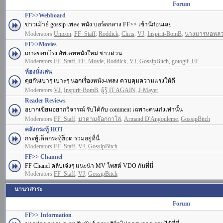
Forum
FF>>Webboard
ข่าวเม้าธ์ gossip เพลง หนัง บอร์ดกลาง FF>> เข้านี่ก่อนเลย
Moderators
Unicon
,
FF_Staff
,
Roddick
,
Chris
,
VJ
,
Inspirit-BomB
,
นางมารหอหล
FF>>Movies
เกาะขอบโรง อัพเดทหนังใหม่ ข่าวด่วน
Moderators
FF_Staff
,
FF_Movie
,
Roddick
,
VJ
,
GossipBitch
,
gotogif_FF
ห้องนั่งเล่น
คุยกันเบาๆ เบาะๆ นอกเรื่องหนัง-เพลง ควบคุมความแรงให้ดี
Moderators
VJ
,
Inspirit-BomB
,
ผู้รู้ IT AGAIN
,
J-Mayer
Reader Reviews
อยากเขียนอยากวิจารณ์ รับได้กับ comment เฉพาะคนเก่งเท่านั้น
Moderators
FF_Staff
,
มาดามจ๊อกกาโล่
,
Armand D'Angouleme
,
GossipBitch
คลังกระทู้ HOT
กระทู้เด็ดกระทู้ฮ็อต รวมอยู่ที่นี่
Moderators
FF_Staff
,
VJ
,
GossipBitch
FF>> Channel
FF Chanel คลิปเจ๋งๆ แนะนำ MV โพสต์ VDO กันที่นี่
Moderators
FF_Staff
,
VJ
,
GossipBitch
นานาสาระ
Forum
FF>> Information